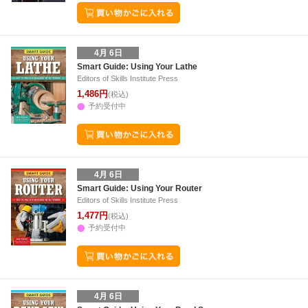
4月 6日
Smart Guide: Using Your Lathe
Editors of Skills Institute Press
1,486円
(税込)
予約受付中
4月 6日
Smart Guide: Using Your Router
Editors of Skills Institute Press
1,477円
(税込)
予約受付中
4月 6日