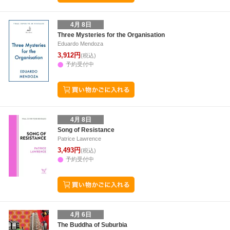
4月 8日
Three Mysteries for the Organisation
Eduardo Mendoza
3,912円
(税込)
予約受付中
4月 8日
Song of Resistance
Patrice Lawrence
3,493円
(税込)
予約受付中
4月 6日
The Buddha of Suburbia