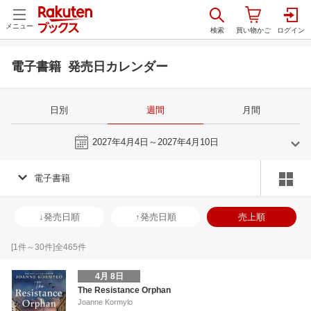
メニュー
電子書籍 発売日カレンダー
日別
週間
月間
今週
2027年4月4日～2027年4月10日
電子書籍
3
4
2027
2027
年
月
年
月
3
4
5
6
28
29
30
31
1
2
3
25
26
27
2
↓発売日順
↑発売日順
売上順
10
11
12
13
4
5
6
7
8
9
10
2
3
4
5
17
18
19
20
11
12
13
14
15
16
17
9
10
11
1
[
1
件～
30
件]全
465
件
24
25
26
27
18
19
20
21
22
23
24
16
17
18
1
4月 8日
31
1
2
3
25
26
27
28
29
30
1
23
24
25
2
The Resistance Orphan
Joanne Kormylo
7
8
9
10
2
3
4
5
6
7
8
30
31
1
2