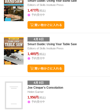
Smart Guide: Using Your Band Saw
Editors of Skills Institute Press
1,477円
(税込)
予約受付中
4月 6日
Smart Guide: Using Your Table Saw
Editors of Skills Institute Press
1,485円
(税込)
予約受付中
4月 8日
Joe Cinque's Consolation
Helen Garner
1,956円
(税込)
予約受付中