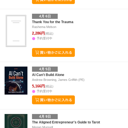
4月 6日
Thank You for the Trauma
Rashema Melson
2,286円
(税込)
予約受付中
4月 5日
AI Can't Build Alone
Andrew Browning, James Griffith (PE)
5,166円
(税込)
予約受付中
4月 9日
The Aligned Entrepreneur's Guide to Tarot
Megan Munsell