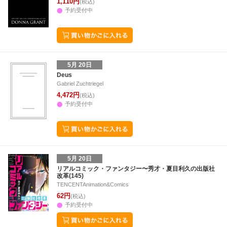
1,110円
(税込)
予約受付中
5月 20日
Deus
Gabriel Zuchtriegel
4,472円
(税込)
予約受付中
5月 20日
リアルコミック・ファンタジー〜秀才・夏目利久の出版社
改革(145)
TENCENTAnimation&Comics
62円
(税込)
予約受付中