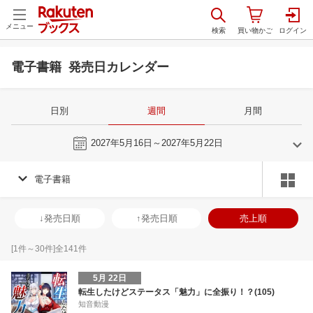
メニュー
電子書籍 発売日カレンダー
日別
週間
月間
今週
2027年5月16日～2027年5月22日
電子書籍
4
5
2027
2027
年
月
年
月
31
1
2
3
25
26
27
28
29
30
1
30
31
1
2
↓発売日順
↑発売日順
売上順
7
8
9
10
2
3
4
5
6
7
8
6
7
8
9
14
15
16
17
9
10
11
12
13
14
15
13
14
15
1
[
1
件～
30
件]全
141
件
21
22
23
24
16
17
18
19
20
21
22
20
21
22
2
5月 22日
28
29
30
1
23
24
25
26
27
28
29
27
28
29
3
転生したけどステータス「魅力」に全振り！？(105)
知音動漫
5
6
7
8
30
31
1
2
3
4
5
4
5
6
7