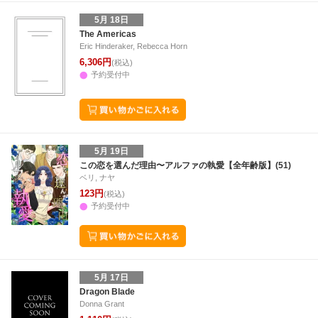
5月 18日
The Americas
Eric Hinderaker, Rebecca Horn
6,306円
(税込)
予約受付中
5月 19日
この恋を選んだ理由〜アルファの執愛【全年齢版】(51)
ベリ, ナヤ
123円
(税込)
予約受付中
5月 17日
Dragon Blade
Donna Grant