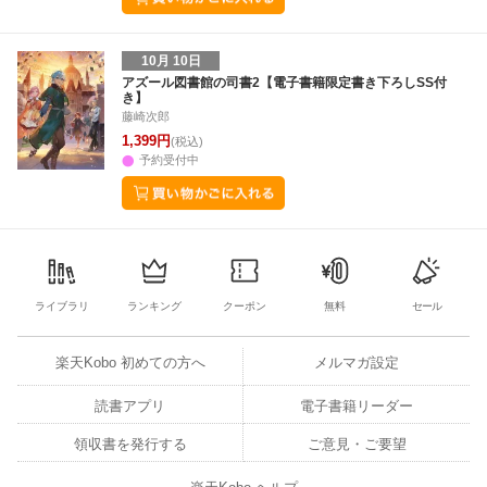
10月 10日
アズール図書館の司書2【電子書籍限定書き下ろしSS付
き】
藤崎次郎
1,399円
(税込)
予約受付中
ライブラリ
ランキング
クーポン
無料
セール
楽天Kobo 初めての方へ
メルマガ設定
読書アプリ
電子書籍リーダー
領収書を発行する
ご意見・ご要望