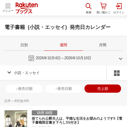
メニュー
電子書籍 (小説・エッセイ) 発売日カレンダー
日別
週間
月間
今週
2026年10月4日～2026年10月10日
小説・エッセイ
9
10
2026
2026
年
月
年
月
2
3
4
5
27
28
29
30
1
2
3
25
26
27
2
↓発売日順
↑発売日順
売上順
9
10
11
12
4
5
6
7
8
9
10
1
2
3
4
16
17
18
19
11
12
13
14
15
16
17
8
9
10
1
[
1
件～
4
件]全
4
件
23
24
25
26
18
19
20
21
22
23
24
15
16
17
1
10月 10日
30
1
2
3
25
26
27
28
29
30
31
22
23
24
2
捨てられ公爵夫人は、平穏な生活をお望みのようです5【電
子書籍限定書き下ろしSS付き】
7
8
9
10
1
2
3
4
5
6
7
29
30
1
2