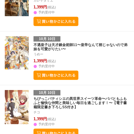
カレヤタミエ
1,399円
(税込)
予約受付中
10月 10日
不遇皇子は天才錬金術師11〜皇帝なんて柄じゃないので弟
妹を可愛がりたい〜
うめー
1,399円
(税込)
予約受付中
10月 10日
ちびっこパティシエの異世界スイーツ革命〜パパともふも
ふと愉快な仲間と美味しい毎日を過ごします！〜【電子書
籍限定書き下ろしSS付き】
チコ
1,399円
(税込)
予約受付中