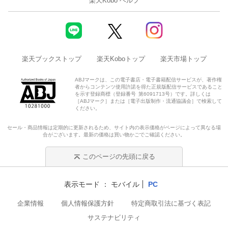
楽天Kobo ヘルプ
楽天ブックストップ
楽天Koboトップ
楽天市場トップ
ABJマークは、この電子書店・電子書籍配信サービスが、著作権
者からコンテンツ使用許諾を得た正規版配信サービスであること
を示す登録商標（登録番号 第6091713号）です。詳しくは
［ABJマーク］または［電子出版制作・流通協議会］で検索して
ください。
セール・商品情報は定期的に更新されるため、サイト内の表示価格がページによって異なる場
合がございます。最新の価格は買い物かごでご確認ください。
このページの先頭に戻る
表示モード
モバイル
PC
企業情報
個人情報保護方針
特定商取引法に基づく表記
サステナビリティ