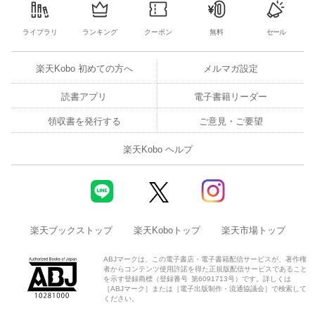
ライブラリ
ランキング
クーポン
無料
セール
楽天Kobo 初めての方へ
メルマガ設定
読書アプリ
電子書籍リーダー
領収書を発行する
ご意見・ご要望
楽天Kobo ヘルプ
楽天ブックストップ
楽天Koboトップ
楽天市場トップ
ABJマークは、この電子書店・電子書籍配信サービスが、著作権
者からコンテンツ使用許諾を得た正規版配信サービスであること
を示す登録商標（登録番号 第6091713号）です。詳しくは
［ABJマーク］または［電子出版制作・流通協議会］で検索して
ください。