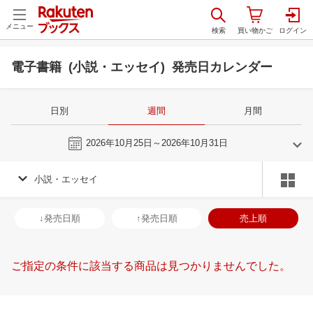
メニュー
電子書籍 (小説・エッセイ) 発売日カレンダー
日別
週間
月間
今週
2026年10月25日～2026年10月31日
小説・エッセイ
9
10
2026
2026
年
月
年
月
2
3
4
5
27
28
29
30
1
2
3
25
26
27
2
↓発売日順
↑発売日順
売上順
9
10
11
12
4
5
6
7
8
9
10
1
2
3
4
16
17
18
19
11
12
13
14
15
16
17
8
9
10
1
ご指定の条件に該当する商品は見つかりませんでした。
23
24
25
26
18
19
20
21
22
23
24
15
16
17
1
30
1
2
3
25
26
27
28
29
30
31
22
23
24
2
7
8
9
10
1
2
3
4
5
6
7
29
30
1
2