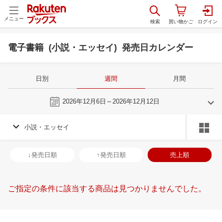
メニュー
電子書籍 (小説・エッセイ) 発売日カレンダー
日別
週間
月間
今週
2026年12月6日～2026年12月12日
小説・エッセイ
11
12
2026
2027
年
月
年
月
28
29
30
31
29
30
1
2
3
4
5
27
28
29
3
↓発売日順
↑発売日順
売上順
4
5
6
7
6
7
8
9
10
11
12
3
4
5
6
11
12
13
14
13
14
15
16
17
18
19
10
11
12
1
ご指定の条件に該当する商品は見つかりませんでした。
18
19
20
21
20
21
22
23
24
25
26
17
18
19
2
25
26
27
28
27
28
29
30
31
1
2
24
25
26
2
2
3
4
5
3
4
5
6
7
8
9
31
1
2
3