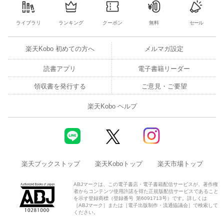
ライブラリ
ランキング
クーポン
無料
セール
楽天Kobo 初めての方へ
メルマガ設定
読書アプリ
電子書籍リーダー
領収書を発行する
ご意見・ご要望
楽天Kobo ヘルプ
楽天ブックストップ
楽天Koboトップ
楽天市場トップ
ABJマークは、この電子書店・電子書籍配信サービスが、著作権
者からコンテンツ使用許諾を得た正規版配信サービスであること
を示す登録商標（登録番号 第6091713号）です。詳しくは
［ABJマーク］または［電子出版制作・流通協議会］で検索して
ください。