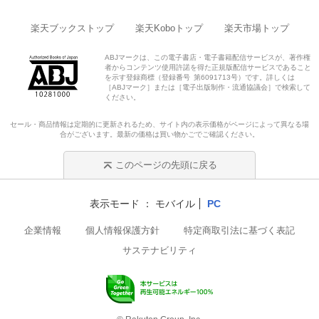
楽天ブックストップ
楽天Koboトップ
楽天市場トップ
ABJマークは、この電子書店・電子書籍配信サービスが、著作権
者からコンテンツ使用許諾を得た正規版配信サービスであること
を示す登録商標（登録番号 第6091713号）です。詳しくは
［ABJマーク］または［電子出版制作・流通協議会］で検索して
ください。
セール・商品情報は定期的に更新されるため、サイト内の表示価格がページによって異なる場
合がございます。最新の価格は買い物かごでご確認ください。
このページの先頭に戻る
表示モード
モバイル
PC
企業情報
個人情報保護方針
特定商取引法に基づく表記
サステナビリティ