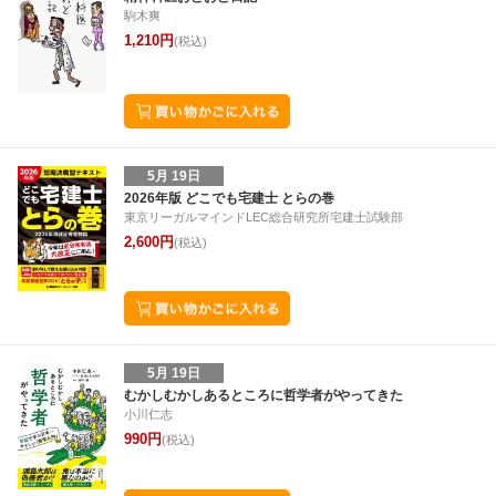
駒木爽
6
7
8
9
31
1
2
3
4
5
6
5
6
7
8
1,210円
(税込)
5月 19日
2026年版 どこでも宅建士 とらの巻
東京リーガルマインドLEC総合研究所宅建士試験部
2,600円
(税込)
5月 19日
むかしむかしあるところに哲学者がやってきた
小川仁志
990円
(税込)