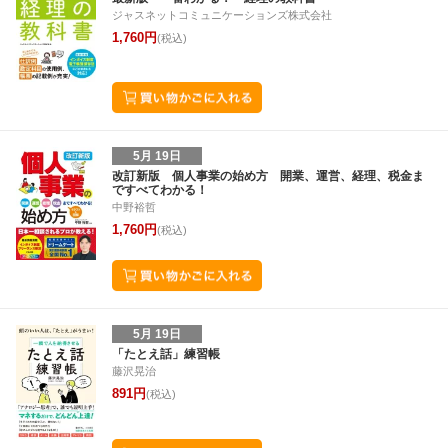
ジャスネットコミュニケーションズ株式会社
1,760円
(税込)
5月 19日
改訂新版 個人事業の始め方 開業、運営、経理、税金ま
ですべてわかる！
中野裕哲
1,760円
(税込)
5月 19日
「たとえ話」練習帳
藤沢晃治
891円
(税込)