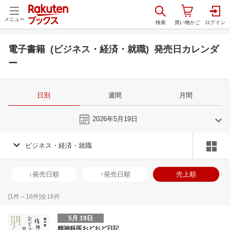
メニュー
電子書籍 (ビジネス・経済・就職) 発売日カレンダ
ー
日別
週間
月間
今日
2026年5月19日
ビジネス・経済・就職
4
5
2026
2026
年
月
年
月
1
2
3
4
26
27
28
29
30
1
2
31
1
2
3
↓発売日順
↑発売日順
売上順
8
9
10
11
3
4
5
6
7
8
9
7
8
9
1
15
16
17
18
10
11
12
13
14
15
16
14
15
16
1
[
1
件～
16
件]全
16
件
22
23
24
25
17
18
19
20
21
22
23
21
22
23
2
5月 19日
29
30
1
2
24
25
26
27
28
29
30
28
29
30
1
精神科医おどおど日記