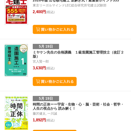
2026年版 出る順宅建士 逆解き式！最重要ポイント555
東京リーガルマインドLEC総合研究所宅建士試験部
2,400円
(税込)
5月 19日
ミヤケン先生の合格講義 １級造園施工管理技士（改訂２
版）
宮入賢一郎
3,630円
(税込)
5月 19日
時間の正体ーー宇宙・生物・心・脳・芸術・社会・哲学・
人生の視点から 読み解く！
藤沢健太, 一川誠
1,892円
(税込)