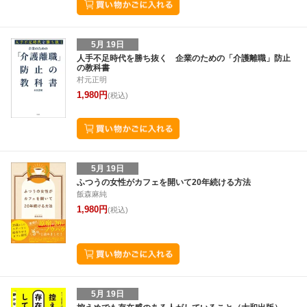
5月 19日
人手不足時代を勝ち抜く 企業のための「介護離職」防止
の教科書
村元正明
1,980円
(税込)
5月 19日
ふつうの女性がカフェを開いて20年続ける方法
飯森麻純
1,980円
(税込)
5月 19日