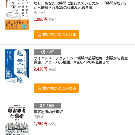
なぜ、あなたは時間に追われているのか 「時間がない」
から解放される15の仕組みと思考法
吉川ゆり
1,980円
(税込)
3月 12日
サイエンス・テクノロジー領域の起業戦略 創業から資金
調達、グローバル展開、M&A／IPOを見据えて
2,420円
(税込)
3月 19日
顧客思考の仕事術
田岡凌
1,760円
(税込)