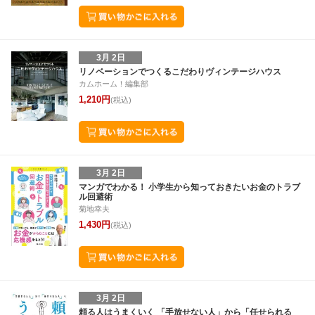
3月 2日
リノベーションでつくるこだわりヴィンテージハウス
カムホーム！編集部
1,210円
(税込)
3月 2日
マンガでわかる！ 小学生から知っておきたいお金のトラブ
ル回避術
菊地幸夫
1,430円
(税込)
3月 2日
頼る人はうまくいく 「手放せない人」から「任せられる