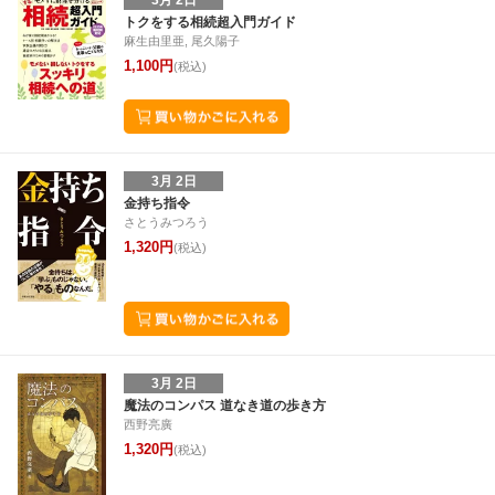
3月 2日
トクをする相続超入門ガイド
麻生由里亜, 尾久陽子
1,100円
(税込)
3月 2日
金持ち指令
さとうみつろう
1,320円
(税込)
3月 2日
魔法のコンパス 道なき道の歩き方
西野亮廣
1,320円
(税込)