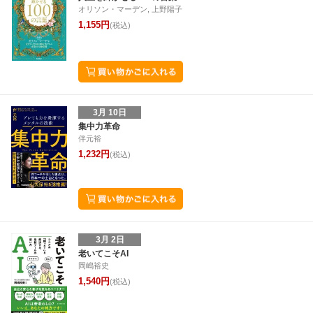
オリソン・マーデン, 上野陽子
1,155円
(税込)
3月 10日
集中力革命
伴元裕
1,232円
(税込)
3月 2日
老いてこそAI
岡嶋裕史
1,540円
(税込)