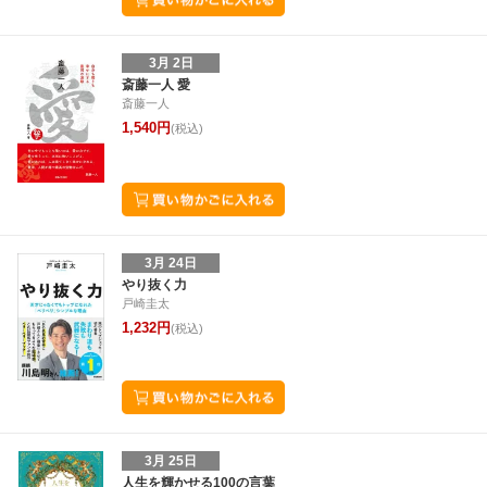
3月 2日
斎藤一人 愛
斎藤一人
1,540円
(税込)
3月 24日
やり抜く力
戸崎圭太
1,232円
(税込)
3月 25日
人生を輝かせる100の言葉