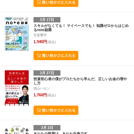
3月 17日
スキルがなくても！ マイペースでも！ 知識ゼロからはじめ
るnote副業
安斎響市
1,540円
(税込)
3月 27日
投資初心者の僕がプロたちから学んだ、正しいお金の増や
し方
国山ハセン
1,760円
(税込)
3月 2日
あなたの部屋は、あなた自身です。