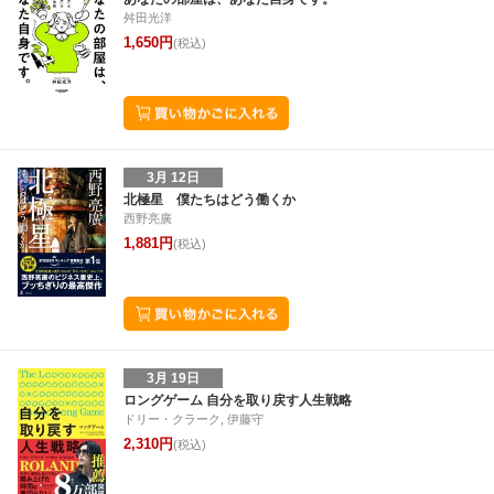
舛田光洋
1,650円
(税込)
3月 12日
北極星 僕たちはどう働くか
西野亮廣
1,881円
(税込)
3月 19日
ロングゲーム 自分を取り戻す人生戦略
ドリー・クラーク, 伊藤守
2,310円
(税込)