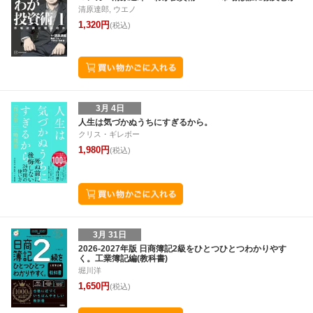
清原達郎, ウエノ
1,320円
(税込)
3月 4日
人生は気づかぬうちにすぎるから。
クリス・ギレボー
1,980円
(税込)
3月 31日
2026-2027年版 日商簿記2級をひとつひとつわかりやす
く。工業簿記編(教科書)
堀川洋
1,650円
(税込)