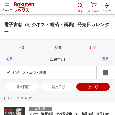
メニュー
電子書籍 (ビジネス・経済・就職) 発売日カレンダ
ー
日別
週間
月間
前月
翌月
2026
年
3
月
ビジネス・経済・就職
↓発売日順
↑発売日順
売上順
[
1
件～
30
件]全
560
件
3月 9日
マンガ 清原達郎 わが投資術 １ 市場は誰に微笑むか