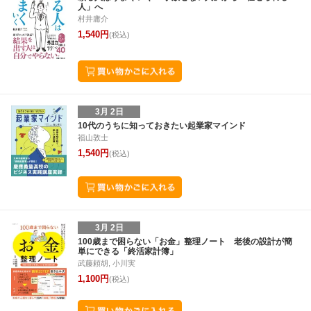
人」へ
村井庸介
1,540円
(税込)
3月 2日
10代のうちに知っておきたい起業家マインド
福山敦士
1,540円
(税込)
3月 2日
100歳まで困らない「お金」整理ノート 老後の設計が簡
単にできる「終活家計簿」
武藤頼胡, 小川実
1,100円
(税込)