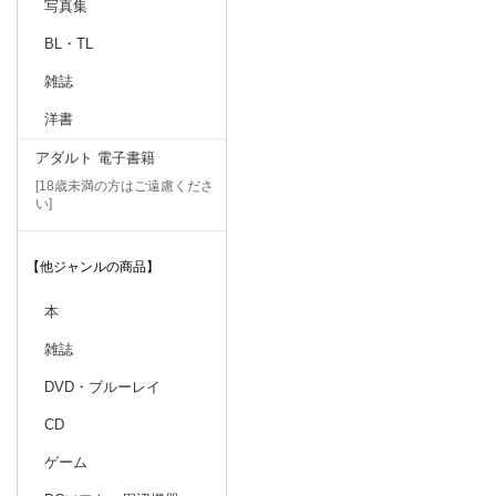
写真集
BL・TL
雑誌
洋書
アダルト 電子書籍
[18歳未満の方はご遠慮くださ
い]
【他ジャンルの商品】
本
雑誌
DVD・ブルーレイ
CD
ゲーム