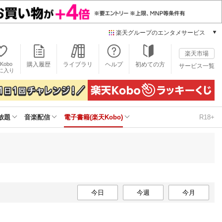
楽天グループのエンタメサービス
電子書籍
楽天市場
楽天Kobo
Kobo
購入履歴
ライブラリ
ヘルプ
初めての方
サービス一覧
本/ゲーム/CD/DVD
に入り
楽天ブックス
雑誌読み放題
楽天マガジン
放題
音楽配信
電子書籍(楽天Kobo)
R18+
音楽配信
楽天ミュージック
動画配信
楽天TV
動画配信ガイド
Rakuten PLAY
無料テレビ
今日
今週
今月
Rチャンネル
チケット