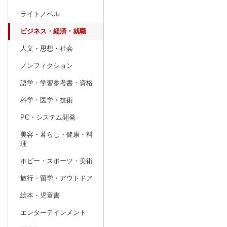
ライトノベル
prev
2
2027
20
年
月
ビジネス・経済・就職
31
1
2
3
4
5
6
28
1
2
人文・思想・社会
7
8
9
10
11
12
13
7
8
9
ノンフィクション
14
15
16
17
18
19
20
14
15
16
語学・学習参考書・資格
21
22
23
24
25
26
27
21
22
23
科学・医学・技術
28
1
2
3
4
5
6
28
29
30
PC・システム開発
7
8
9
10
11
12
13
4
5
6
美容・暮らし・健康・料
理
ホビー・スポーツ・美術
旅行・留学・アウトドア
絵本・児童書
エンターテインメント