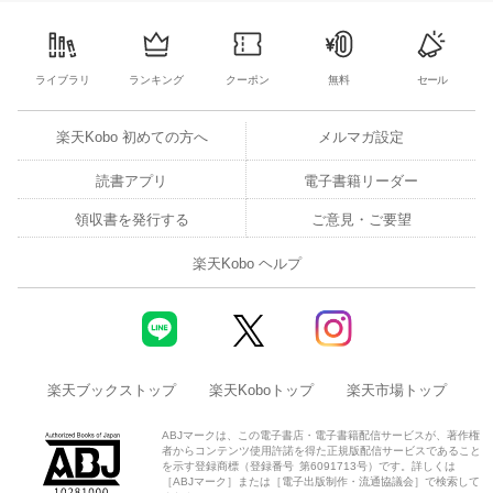
7
8
9
10
1
2
3
4
5
6
7
29
30
31
1
ライブラリ
ランキング
クーポン
無料
セール
楽天Kobo 初めての方へ
メルマガ設定
読書アプリ
電子書籍リーダー
領収書を発行する
ご意見・ご要望
楽天Kobo ヘルプ
楽天ブックストップ
楽天Koboトップ
楽天市場トップ
ABJマークは、この電子書店・電子書籍配信サービスが、著作権
者からコンテンツ使用許諾を得た正規版配信サービスであること
を示す登録商標（登録番号 第6091713号）です。詳しくは
［ABJマーク］または［電子出版制作・流通協議会］で検索して