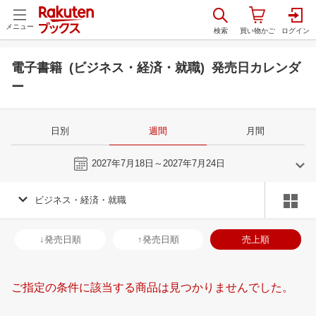
メニュー
電子書籍 (ビジネス・経済・就職) 発売日カレンダ
ー
日別
週間
月間
今週
2027年7月18日～2027年7月24日
ビジネス・経済・就職
6
7
2027
2027
年
月
年
月
2
3
4
5
27
28
29
30
1
2
3
25
26
27
2
↓発売日順
↑発売日順
売上順
9
10
11
12
4
5
6
7
8
9
10
1
2
3
4
16
17
18
19
11
12
13
14
15
16
17
8
9
10
1
ご指定の条件に該当する商品は見つかりませんでした。
23
24
25
26
18
19
20
21
22
23
24
15
16
17
1
30
1
2
3
25
26
27
28
29
30
31
22
23
24
2