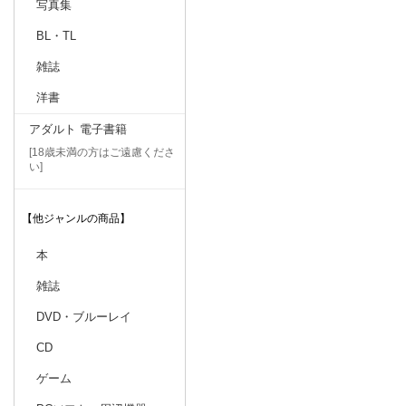
写真集
BL・TL
雑誌
洋書
アダルト 電子書籍
[18歳未満の方はご遠慮くださ
い]
【他ジャンルの商品】
本
雑誌
DVD・ブルーレイ
CD
ゲーム