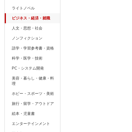
ライトノベル
prev
6
2027
20
年
月
ビジネス・経済・就職
30
31
1
2
3
4
5
27
28
29
人文・思想・社会
6
7
8
9
10
11
12
4
5
6
ノンフィクション
13
14
15
16
17
18
19
11
12
13
語学・学習参考書・資格
20
21
22
23
24
25
26
18
19
20
科学・医学・技術
27
28
29
30
1
2
3
25
26
27
PC・システム開発
4
5
6
7
8
9
10
1
2
3
美容・暮らし・健康・料
理
ホビー・スポーツ・美術
旅行・留学・アウトドア
絵本・児童書
エンターテインメント