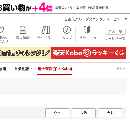
楽天グループのエンタメサービス
電子書籍
楽天市場
楽天Kobo
Kobo
購入履歴
ライブラリ
ヘルプ
初めての方
サービス一覧
本/ゲーム/CD/DVD
に入り
楽天ブックス
雑誌読み放題
楽天マガジン
放題
音楽配信
電子書籍(楽天Kobo)
R18+
音楽配信
楽天ミュージック
動画配信
楽天TV
動画配信ガイド
Rakuten PLAY
無料テレビ
今日
今週
今月
Rチャンネル
チケット