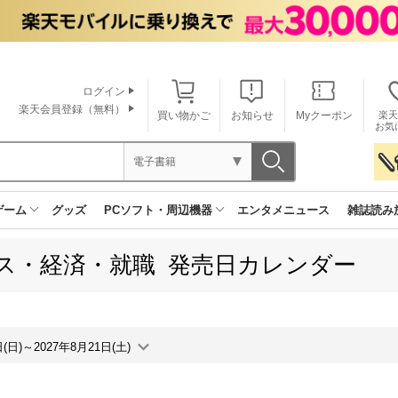
ログイン
楽天会員登録（無料）
買い物かご
お知らせ
Myクーポン
楽天
お気
電子書籍
ゲーム
グッズ
PCソフト・周辺機器
エンタメニュース
雑誌読み
ス・経済・就職 発売日カレンダー
日(日)～2027年8月21日(土)
月間