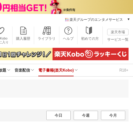
楽天グループのエンタメサービス
電子書籍
楽天市場
楽天Kobo
Kobo
購入履歴
ライブラリ
ヘルプ
初めての方
サービス一覧
本/ゲーム/CD/DVD
に入り
楽天ブックス
雑誌読み放題
楽天マガジン
放題
音楽配信
電子書籍(楽天Kobo)
R18+
音楽配信
楽天ミュージック
動画配信
楽天TV
動画配信ガイド
Rakuten PLAY
無料テレビ
今日
今週
今月
Rチャンネル
チケット