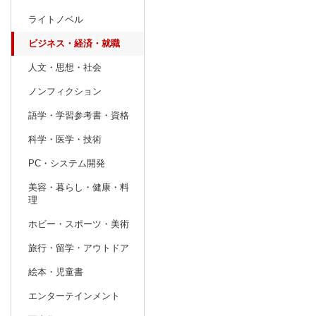
ライトノベル
prev
6
2027
20
年
月
ビジネス・経済・就職
30
31
1
2
3
4
5
27
28
29
人文・思想・社会
6
7
8
9
10
11
12
4
5
6
ノンフィクション
13
14
15
16
17
18
19
11
12
13
語学・学習参考書・資格
20
21
22
23
24
25
26
18
19
20
科学・医学・技術
27
28
29
30
1
2
3
25
26
27
PC・システム開発
4
5
6
7
8
9
10
1
2
3
美容・暮らし・健康・料
理
ホビー・スポーツ・美術
旅行・留学・アウトドア
絵本・児童書
エンターテインメント