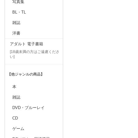
写真集
BL・TL
雑誌
洋書
アダルト 電子書籍
[18歳未満の方はご遠慮くださ
い]
【他ジャンルの商品】
本
雑誌
DVD・ブルーレイ
CD
ゲーム