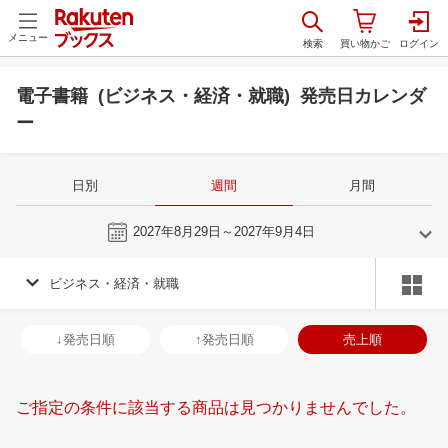
メニュー
電子書籍 (ビジネス・経済・就職) 発売日カレンダ
ー
日別
週間
月間
今週
2027年8月29日～2027年9月4日
ビジネス・経済・就職
8
9
2027
2027
年
月
年
月
28
29
30
31
29
30
31
1
2
3
4
26
27
28
2
↓発売日順
↑発売日順
売上順
4
5
6
7
5
6
7
8
9
10
11
3
4
5
6
11
12
13
14
12
13
14
15
16
17
18
10
11
12
1
ご指定の条件に該当する商品は見つかりませんでした。
18
19
20
21
19
20
21
22
23
24
25
17
18
19
2
25
26
27
28
26
27
28
29
30
1
2
24
25
26
2