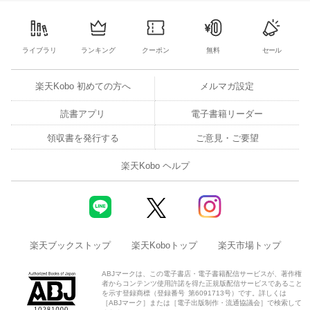
1
2
3
4
3
4
5
6
7
8
9
31
1
2
3
ライブラリ
ランキング
クーポン
無料
セール
楽天Kobo 初めての方へ
メルマガ設定
読書アプリ
電子書籍リーダー
領収書を発行する
ご意見・ご要望
楽天Kobo ヘルプ
楽天ブックストップ
楽天Koboトップ
楽天市場トップ
ABJマークは、この電子書店・電子書籍配信サービスが、著作権
者からコンテンツ使用許諾を得た正規版配信サービスであること
を示す登録商標（登録番号 第6091713号）です。詳しくは
［ABJマーク］または［電子出版制作・流通協議会］で検索して