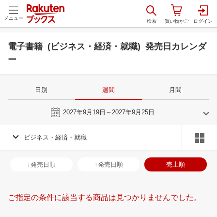
メニュー
電子書籍 (ビジネス・経済・就職) 発売日カレンダ
ー
日別
週間
月間
今週
2027年9月19日～2027年9月25日
ビジネス・経済・就職
8
9
2027
2027
年
月
年
月
28
29
30
31
29
30
31
1
2
3
4
26
27
28
2
↓発売日順
↑発売日順
売上順
4
5
6
7
5
6
7
8
9
10
11
3
4
5
6
11
12
13
14
12
13
14
15
16
17
18
10
11
12
1
ご指定の条件に該当する商品は見つかりませんでした。
18
19
20
21
19
20
21
22
23
24
25
17
18
19
2
25
26
27
28
26
27
28
29
30
1
2
24
25
26
2