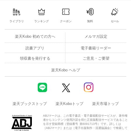
1
2
3
4
3
4
5
6
7
8
9
31
1
2
3
ライブラリ
ランキング
クーポン
無料
セール
楽天Kobo 初めての方へ
メルマガ設定
読書アプリ
電子書籍リーダー
領収書を発行する
ご意見・ご要望
楽天Kobo ヘルプ
楽天ブックストップ
楽天Koboトップ
楽天市場トップ
ABJマークは、この電子書店・電子書籍配信サービスが、著作権
者からコンテンツ使用許諾を得た正規版配信サービスであること
を示す登録商標（登録番号 第6091713号）です。詳しくは
［ABJマーク］または［電子出版制作・流通協議会］で検索して