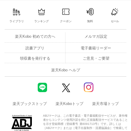
4
5
6
7
29
30
1
2
3
4
5
3
4
5
6
ライブラリ
ランキング
クーポン
無料
セール
楽天Kobo 初めての方へ
メルマガ設定
読書アプリ
電子書籍リーダー
領収書を発行する
ご意見・ご要望
楽天Kobo ヘルプ
楽天ブックストップ
楽天Koboトップ
楽天市場トップ
ABJマークは、この電子書店・電子書籍配信サービスが、著作権
者からコンテンツ使用許諾を得た正規版配信サービスであること
を示す登録商標（登録番号 第6091713号）です。詳しくは
［ABJマーク］または［電子出版制作・流通協議会］で検索して