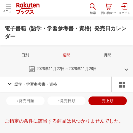
メニュー
電子書籍 (語学・学習参考書・資格) 発売日カレン
ダー
日別
週間
月間
今週
2026年11月22日～2026年11月28日
語学・学習参考書・資格
10
11
2026
2026
年
月
年
月
30
1
2
3
25
26
27
28
29
30
31
29
30
1
2
↓発売日順
↑発売日順
売上順
7
8
9
10
1
2
3
4
5
6
7
6
7
8
9
14
15
16
17
8
9
10
11
12
13
14
13
14
15
1
ご指定の条件に該当する商品は見つかりませんでした。
21
22
23
24
15
16
17
18
19
20
21
20
21
22
2
28
29
30
31
22
23
24
25
26
27
28
27
28
29
3