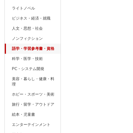
ライトノベル
prev
12
2026
20
年
月
ビジネス・経済・就職
29
30
1
2
3
4
5
27
28
29
人文・思想・社会
6
7
8
9
10
11
12
3
4
5
ノンフィクション
13
14
15
16
17
18
19
10
11
12
語学・学習参考書・資格
20
21
22
23
24
25
26
17
18
19
科学・医学・技術
27
28
29
30
31
1
2
24
25
26
PC・システム開発
3
4
5
6
7
8
9
31
1
2
美容・暮らし・健康・料
理
ホビー・スポーツ・美術
旅行・留学・アウトドア
絵本・児童書
エンターテインメント