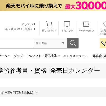
ログイン
楽天会員登録（無料）
買い物かご
お知らせ
Myクーポン
楽天
お気
電子書籍
ゲーム
グッズ
PCソフト・周辺機器
エンタメニュース
雑誌読み
学習参考書・資格 発売日カレンダー
(日)～2027年2月13日(土)
月間