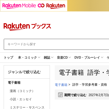
トップ
本・コミック
雑誌
音楽CD
DVD・ブルーレイ
電子書籍 語学・
ジャンルで絞り込む
電子書籍
>
語学・学習参考書・資格
電子書籍
漫画（コミック）
期間で絞り込む
2027年2月7日
小説・エッセイ
ミステリー・サスペンス
日別
週間