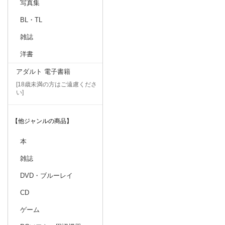
写真集
BL・TL
雑誌
洋書
アダルト 電子書籍
[18歳未満の方はご遠慮くださ
い]
【他ジャンルの商品】
本
雑誌
DVD・ブルーレイ
CD
ゲーム