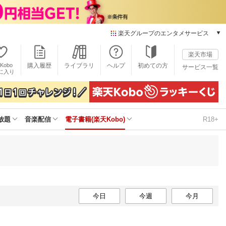
楽天グループのエンタメサービス
電子書籍
楽天市場
楽天Kobo
Kobo
購入履歴
ライブラリ
ヘルプ
初めての方
サービス一覧
本/ゲーム/CD/DVD
に入り
楽天ブックス
雑誌読み放題
楽天マガジン
放題
音楽配信
電子書籍(楽天Kobo)
R18+
音楽配信
楽天ミュージック
動画配信
楽天TV
動画配信ガイド
Rakuten PLAY
無料テレビ
今日
今週
今月
Rチャンネル
チケット