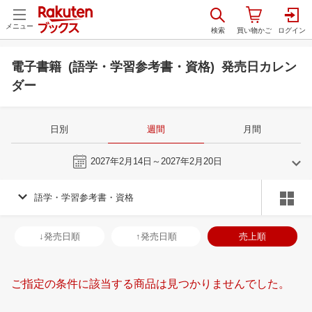
メニュー
電子書籍 (語学・学習参考書・資格) 発売日カレン
ダー
日別
週間
月間
今週
2027年2月14日～2027年2月20日
語学・学習参考書・資格
1
2
2027
2027
年
月
年
月
30
31
1
2
31
1
2
3
4
5
6
28
1
2
3
↓発売日順
↑発売日順
売上順
6
7
8
9
7
8
9
10
11
12
13
7
8
9
1
13
14
15
16
14
15
16
17
18
19
20
14
15
16
1
ご指定の条件に該当する商品は見つかりませんでした。
20
21
22
23
21
22
23
24
25
26
27
21
22
23
2
27
28
29
30
28
1
2
3
4
5
6
28
29
30
3