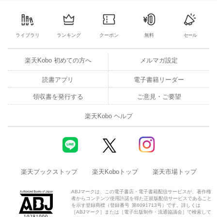
3
4
5
6
7
8
9
10
11
12
13
4
5
6
7
ライブラリ
ランキング
クーポン
無料
セール
楽天Kobo 初めての方へ
メルマガ設定
読書アプリ
電子書籍リーダー
領収書を発行する
ご意見・ご要望
楽天Kobo ヘルプ
楽天ブックストップ
楽天Koboトップ
楽天市場トップ
ABJマークは、この電子書店・電子書籍配信サービスが、著作権
者からコンテンツ使用許諾を得た正規版配信サービスであること
を示す登録商標（登録番号 第6091713号）です。詳しくは
［ABJマーク］または［電子出版制作・流通協議会］で検索して