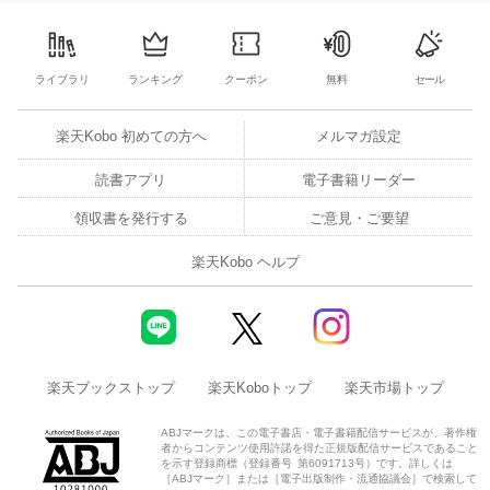
10
11
12
13
4
5
6
7
8
9
10
2
3
4
5
ライブラリ
ランキング
クーポン
無料
セール
楽天Kobo 初めての方へ
メルマガ設定
読書アプリ
電子書籍リーダー
領収書を発行する
ご意見・ご要望
楽天Kobo ヘルプ
楽天ブックストップ
楽天Koboトップ
楽天市場トップ
ABJマークは、この電子書店・電子書籍配信サービスが、著作権
者からコンテンツ使用許諾を得た正規版配信サービスであること
を示す登録商標（登録番号 第6091713号）です。詳しくは
［ABJマーク］または［電子出版制作・流通協議会］で検索して