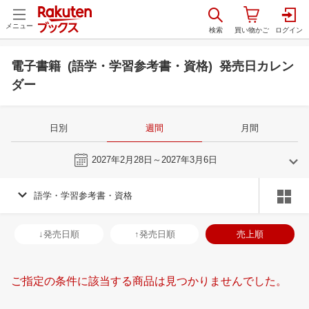
メニュー
電子書籍 (語学・学習参考書・資格) 発売日カレン
ダー
日別
週間
月間
今週
2027年2月28日～2027年3月6日
語学・学習参考書・資格
2
3
2027
2027
年
月
年
月
3
4
5
6
28
1
2
3
4
5
6
28
29
30
3
↓発売日順
↑発売日順
売上順
10
11
12
13
7
8
9
10
11
12
13
4
5
6
7
17
18
19
20
14
15
16
17
18
19
20
11
12
13
1
ご指定の条件に該当する商品は見つかりませんでした。
24
25
26
27
21
22
23
24
25
26
27
18
19
20
2
3
4
5
6
28
29
30
31
1
2
3
25
26
27
2