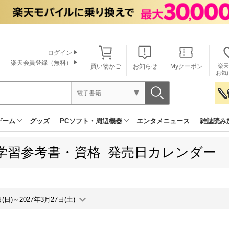
ログイン
楽天会員登録（無料）
買い物かご
お知らせ
Myクーポン
楽天
お気
電子書籍
ゲーム
グッズ
PCソフト・周辺機器
エンタメニュース
雑誌読み
学習参考書・資格 発売日カレンダー
日(日)～2027年3月27日(土)
月間