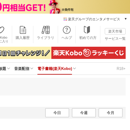
楽天グループのエンタメサービス
電子書籍
楽天市場
楽天Kobo
Kobo
購入履歴
ライブラリ
ヘルプ
初めての方
サービス一覧
本/ゲーム/CD/DVD
に入り
楽天ブックス
雑誌読み放題
楽天マガジン
放題
音楽配信
電子書籍(楽天Kobo)
R18+
音楽配信
楽天ミュージック
動画配信
楽天TV
動画配信ガイド
Rakuten PLAY
無料テレビ
今日
今週
今月
Rチャンネル
チケット