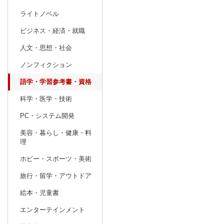
ライトノベル
prev
1
2027
20
年
月
ビジネス・経済・就職
27
28
29
30
31
1
2
31
1
2
人文・思想・社会
3
4
5
6
7
8
9
7
8
9
ノンフィクション
10
11
12
13
14
15
16
14
15
16
語学・学習参考書・資格
17
18
19
20
21
22
23
21
22
23
科学・医学・技術
24
25
26
27
28
29
30
28
1
2
PC・システム開発
31
1
2
3
4
5
6
7
8
9
美容・暮らし・健康・料
理
ホビー・スポーツ・美術
旅行・留学・アウトドア
絵本・児童書
エンターテインメント