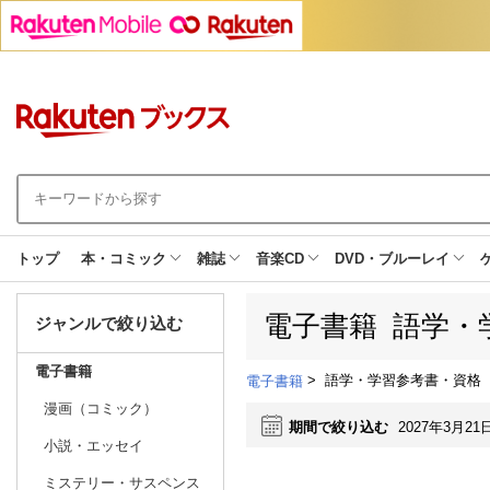
トップ
本・コミック
雑誌
音楽CD
DVD・ブルーレイ
電子書籍 語学・
ジャンルで絞り込む
電子書籍
>
語学・学習参考書・資格
電子書籍
漫画（コミック）
期間で絞り込む
2027年3月21
小説・エッセイ
ミステリー・サスペンス
日別
週間