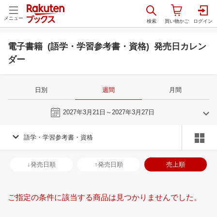
メニュー
電子書籍 (語学・学習参考書・資格) 発売日カレン
ダー
日別
週間
月間
今週
2027年3月21日～2027年3月27日
語学・学習参考書・資格
2
3
2027
2027
年
月
年
月
3
4
5
6
28
1
2
3
4
5
6
28
29
30
3
↓発売日順
↑発売日順
売上順
10
11
12
13
7
8
9
10
11
12
13
4
5
6
7
17
18
19
20
14
15
16
17
18
19
20
11
12
13
1
ご指定の条件に該当する商品は見つかりませんでした。
24
25
26
27
21
22
23
24
25
26
27
18
19
20
2
3
4
5
6
28
29
30
31
1
2
3
25
26
27
2