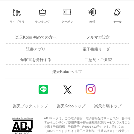
10
11
12
13
4
5
6
7
8
9
10
2
3
4
5
ライブラリ
ランキング
クーポン
無料
セール
楽天Kobo 初めての方へ
メルマガ設定
読書アプリ
電子書籍リーダー
領収書を発行する
ご意見・ご要望
楽天Kobo ヘルプ
楽天ブックストップ
楽天Koboトップ
楽天市場トップ
ABJマークは、この電子書店・電子書籍配信サービスが、著作権
者からコンテンツ使用許諾を得た正規版配信サービスであること
を示す登録商標（登録番号 第6091713号）です。詳しくは
［ABJマーク］または［電子出版制作・流通協議会］で検索して