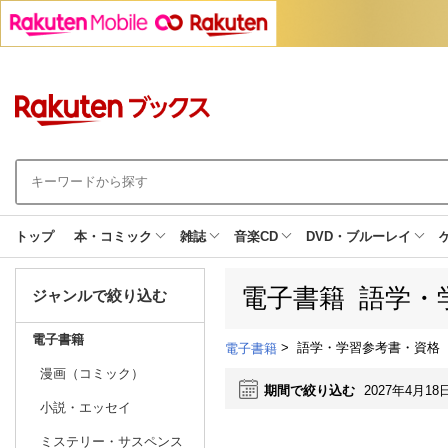
トップ
本・コミック
雑誌
音楽CD
DVD・ブルーレイ
電子書籍 語学・
ジャンルで絞り込む
電子書籍
>
語学・学習参考書・資格
電子書籍
漫画（コミック）
期間で絞り込む
2027年4月18
小説・エッセイ
ミステリー・サスペンス
日別
週間