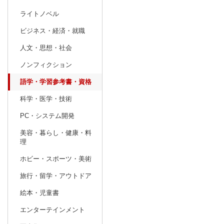
ライトノベル
prev
2
2027
20
年
月
ビジネス・経済・就職
31
1
2
3
4
5
6
28
1
2
人文・思想・社会
7
8
9
10
11
12
13
7
8
9
ノンフィクション
14
15
16
17
18
19
20
14
15
16
語学・学習参考書・資格
21
22
23
24
25
26
27
21
22
23
科学・医学・技術
28
1
2
3
4
5
6
28
29
30
PC・システム開発
7
8
9
10
11
12
13
4
5
6
美容・暮らし・健康・料
理
ホビー・スポーツ・美術
旅行・留学・アウトドア
絵本・児童書
エンターテインメント