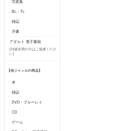
写真集
BL・TL
雑誌
洋書
アダルト 電子書籍
[18歳未満の方はご遠慮くださ
い]
【他ジャンルの商品】
本
雑誌
DVD・ブルーレイ
CD
ゲーム