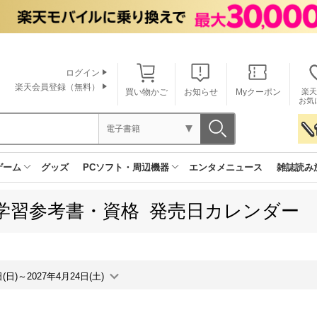
ログイン
楽天会員登録（無料）
買い物かご
お知らせ
Myクーポン
楽天
お気
電子書籍
ゲーム
グッズ
PCソフト・周辺機器
エンタメニュース
雑誌読み
学習参考書・資格 発売日カレンダー
日(日)～2027年4月24日(土)
月間