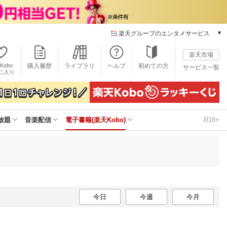
楽天グループのエンタメサービス
電子書籍
楽天市場
楽天Kobo
Kobo
購入履歴
ライブラリ
ヘルプ
初めての方
サービス一覧
本/ゲーム/CD/DVD
に入り
楽天ブックス
雑誌読み放題
楽天マガジン
放題
音楽配信
電子書籍(楽天Kobo)
R18+
音楽配信
楽天ミュージック
動画配信
楽天TV
動画配信ガイド
Rakuten PLAY
無料テレビ
今日
今週
今月
Rチャンネル
チケット