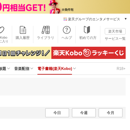
楽天グループのエンタメサービス
電子書籍
楽天市場
楽天Kobo
Kobo
購入履歴
ライブラリ
ヘルプ
初めての方
サービス一覧
本/ゲーム/CD/DVD
に入り
楽天ブックス
雑誌読み放題
楽天マガジン
放題
音楽配信
電子書籍(楽天Kobo)
R18+
音楽配信
楽天ミュージック
動画配信
楽天TV
動画配信ガイド
Rakuten PLAY
無料テレビ
今日
今週
今月
Rチャンネル
チケット