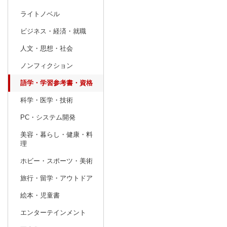
ライトノベル
prev
3
2027
20
年
月
ビジネス・経済・就職
28
1
2
3
4
5
6
28
29
30
人文・思想・社会
7
8
9
10
11
12
13
4
5
6
ノンフィクション
14
15
16
17
18
19
20
11
12
13
語学・学習参考書・資格
21
22
23
24
25
26
27
18
19
20
科学・医学・技術
28
29
30
31
1
2
3
25
26
27
PC・システム開発
4
5
6
7
8
9
10
2
3
4
美容・暮らし・健康・料
理
ホビー・スポーツ・美術
旅行・留学・アウトドア
絵本・児童書
エンターテインメント