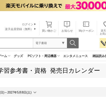
ログイン
楽天会員登録（無料）
買い物かご
お知らせ
Myクーポン
楽天
お気
電子書籍
ゲーム
グッズ
PCソフト・周辺機器
エンタメニュース
雑誌読み
学習参考書・資格 発売日カレンダー
(日)～2027年5月8日(土)
月間