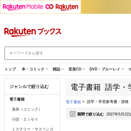
トップ
本・コミック
雑誌
音楽CD
DVD・ブルーレイ
電子書籍 語学・
ジャンルで絞り込む
電子書籍
>
語学・学習参考書・資格
電子書籍
漫画（コミック）
期間で絞り込む
2027年5月2日
小説・エッセイ
ミステリー・サスペンス
日別
週間