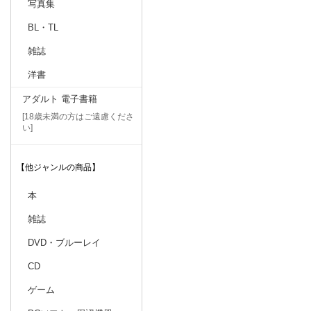
写真集
BL・TL
雑誌
洋書
アダルト 電子書籍
[18歳未満の方はご遠慮くださ
い]
【他ジャンルの商品】
本
雑誌
DVD・ブルーレイ
CD
ゲーム