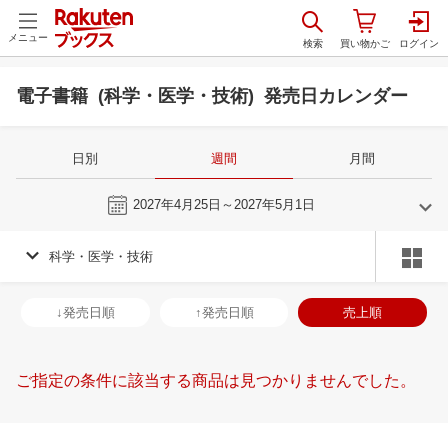
メニュー
電子書籍 (科学・医学・技術) 発売日カレンダー
日別
週間
月間
今週
2027年4月25日～2027年5月1日
科学・医学・技術
3
4
2027
2027
年
月
年
月
3
4
5
6
28
29
30
31
1
2
3
25
26
27
2
↓発売日順
↑発売日順
売上順
10
11
12
13
4
5
6
7
8
9
10
2
3
4
5
17
18
19
20
11
12
13
14
15
16
17
9
10
11
1
ご指定の条件に該当する商品は見つかりませんでした。
24
25
26
27
18
19
20
21
22
23
24
16
17
18
1
31
1
2
3
25
26
27
28
29
30
1
23
24
25
2
7
8
9
10
2
3
4
5
6
7
8
30
31
1
2