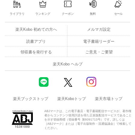
ライブラリ
ランキング
クーポン
無料
セール
楽天Kobo 初めての方へ
メルマガ設定
読書アプリ
電子書籍リーダー
領収書を発行する
ご意見・ご要望
楽天Kobo ヘルプ
楽天ブックストップ
楽天Koboトップ
楽天市場トップ
ABJマークは、この電子書店・電子書籍配信サービスが、著作権
者からコンテンツ使用許諾を得た正規版配信サービスであること
を示す登録商標（登録番号 第6091713号）です。詳しくは
［ABJマーク］または［電子出版制作・流通協議会］で検索して
ください。