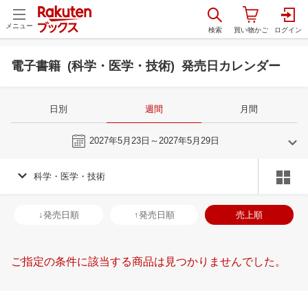
メニュー
電子書籍 (科学・医学・技術) 発売日カレンダー
日別
週間
月間
今週
2027年5月23日～2027年5月29日
科学・医学・技術
4
5
2027
2027
年
月
年
月
31
1
2
3
25
26
27
28
29
30
1
30
31
1
2
↓発売日順
↑発売日順
売上順
7
8
9
10
2
3
4
5
6
7
8
6
7
8
9
14
15
16
17
9
10
11
12
13
14
15
13
14
15
1
ご指定の条件に該当する商品は見つかりませんでした。
21
22
23
24
16
17
18
19
20
21
22
20
21
22
2
28
29
30
1
23
24
25
26
27
28
29
27
28
29
3
5
6
7
8
30
31
1
2
3
4
5
4
5
6
7