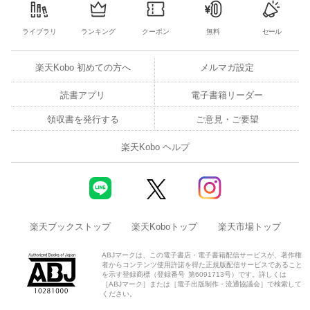
ライブラリ
ランキング
クーポン
無料
セール
楽天Kobo 初めての方へ
メルマガ設定
読書アプリ
電子書籍リーダー
領収書を発行する
ご意見・ご要望
楽天Kobo ヘルプ
楽天ブックストップ
楽天Koboトップ
楽天市場トップ
ABJマークは、この電子書店・電子書籍配信サービスが、著作権
者からコンテンツ使用許諾を得た正規版配信サービスであること
を示す登録商標（登録番号 第6091713号）です。詳しくは
［ABJマーク］または［電子出版制作・流通協議会］で検索して
ください。