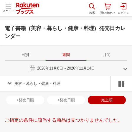
メニュー
電子書籍 (美容・暮らし・健康・料理) 発売日カレ
ンダー
日別
週間
月間
今週
2026年11月8日～2026年11月14日
美容・暮らし・健康・料理
10
11
2026
2026
年
月
年
月
30
1
2
3
25
26
27
28
29
30
31
29
30
1
2
↓発売日順
↑発売日順
売上順
7
8
9
10
1
2
3
4
5
6
7
6
7
8
9
14
15
16
17
8
9
10
11
12
13
14
13
14
15
1
ご指定の条件に該当する商品は見つかりませんでした。
21
22
23
24
15
16
17
18
19
20
21
20
21
22
2
28
29
30
31
22
23
24
25
26
27
28
27
28
29
3