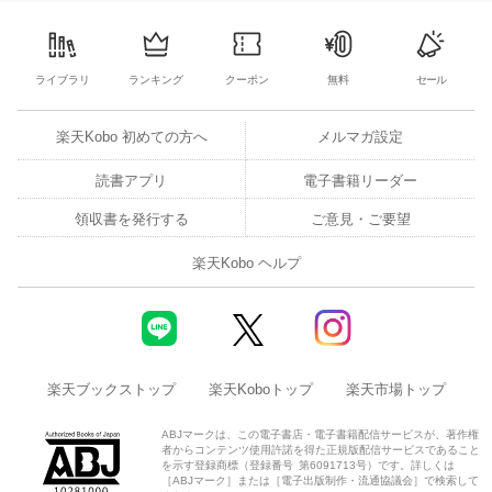
4
5
6
7
29
30
1
2
3
4
5
3
4
5
6
ライブラリ
ランキング
クーポン
無料
セール
楽天Kobo 初めての方へ
メルマガ設定
読書アプリ
電子書籍リーダー
領収書を発行する
ご意見・ご要望
楽天Kobo ヘルプ
楽天ブックストップ
楽天Koboトップ
楽天市場トップ
ABJマークは、この電子書店・電子書籍配信サービスが、著作権
者からコンテンツ使用許諾を得た正規版配信サービスであること
を示す登録商標（登録番号 第6091713号）です。詳しくは
［ABJマーク］または［電子出版制作・流通協議会］で検索して