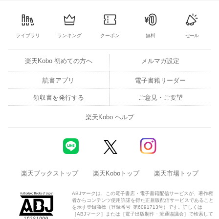
3
4
5
6
7
8
9
10
11
12
13
4
5
6
7
ライブラリ
ランキング
クーポン
無料
セール
楽天Kobo 初めての方へ
メルマガ設定
読書アプリ
電子書籍リーダー
領収書を発行する
ご意見・ご要望
楽天Kobo ヘルプ
楽天ブックストップ
楽天Koboトップ
楽天市場トップ
ABJマークは、この電子書店・電子書籍配信サービスが、著作権
者からコンテンツ使用許諾を得た正規版配信サービスであること
を示す登録商標（登録番号 第6091713号）です。詳しくは
［ABJマーク］または［電子出版制作・流通協議会］で検索して