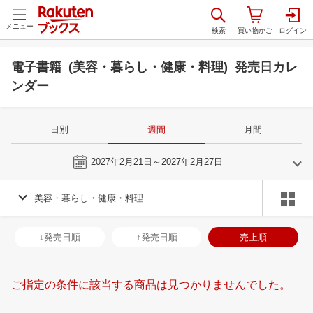
メニュー
電子書籍 (美容・暮らし・健康・料理) 発売日カレ
ンダー
日別
週間
月間
今週
2027年2月21日～2027年2月27日
美容・暮らし・健康・料理
1
2
2027
2027
年
月
年
月
30
31
1
2
31
1
2
3
4
5
6
28
1
2
3
↓発売日順
↑発売日順
売上順
6
7
8
9
7
8
9
10
11
12
13
7
8
9
1
13
14
15
16
14
15
16
17
18
19
20
14
15
16
1
ご指定の条件に該当する商品は見つかりませんでした。
20
21
22
23
21
22
23
24
25
26
27
21
22
23
2
27
28
29
30
28
1
2
3
4
5
6
28
29
30
3