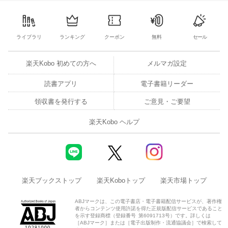
10
11
12
13
4
5
6
7
8
9
10
2
3
4
5
ライブラリ
ランキング
クーポン
無料
セール
楽天Kobo 初めての方へ
メルマガ設定
読書アプリ
電子書籍リーダー
領収書を発行する
ご意見・ご要望
楽天Kobo ヘルプ
楽天ブックストップ
楽天Koboトップ
楽天市場トップ
ABJマークは、この電子書店・電子書籍配信サービスが、著作権
者からコンテンツ使用許諾を得た正規版配信サービスであること
を示す登録商標（登録番号 第6091713号）です。詳しくは
［ABJマーク］または［電子出版制作・流通協議会］で検索して