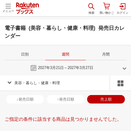
メニュー
電子書籍 (美容・暮らし・健康・料理) 発売日カレ
ンダー
日別
週間
月間
今週
2027年3月21日～2027年3月27日
美容・暮らし・健康・料理
2
3
2027
2027
年
月
年
月
3
4
5
6
28
1
2
3
4
5
6
28
29
30
3
↓発売日順
↑発売日順
売上順
10
11
12
13
7
8
9
10
11
12
13
4
5
6
7
17
18
19
20
14
15
16
17
18
19
20
11
12
13
1
ご指定の条件に該当する商品は見つかりませんでした。
24
25
26
27
21
22
23
24
25
26
27
18
19
20
2
3
4
5
6
28
29
30
31
1
2
3
25
26
27
2