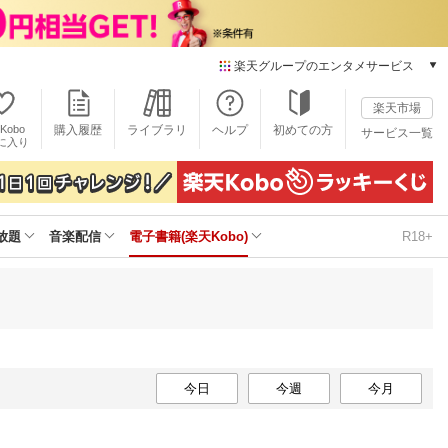
楽天グループのエンタメサービス
電子書籍
楽天市場
楽天Kobo
Kobo
購入履歴
ライブラリ
ヘルプ
初めての方
サービス一覧
本/ゲーム/CD/DVD
に入り
楽天ブックス
雑誌読み放題
楽天マガジン
放題
音楽配信
電子書籍(楽天Kobo)
R18+
音楽配信
楽天ミュージック
動画配信
楽天TV
動画配信ガイド
Rakuten PLAY
無料テレビ
今日
今週
今月
Rチャンネル
チケット