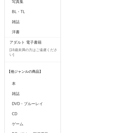
写真集
BL・TL
雑誌
洋書
アダルト 電子書籍
[18歳未満の方はご遠慮くださ
い]
【他ジャンルの商品】
本
雑誌
DVD・ブルーレイ
CD
ゲーム