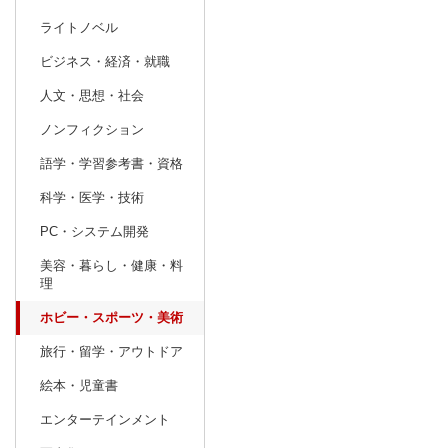
ライトノベル
prev
8
2026
20
年
月
ビジネス・経済・就職
26
27
28
29
30
31
1
30
31
1
人文・思想・社会
2
3
4
5
6
7
8
6
7
8
ノンフィクション
9
10
11
12
13
14
15
13
14
15
語学・学習参考書・資格
16
17
18
19
20
21
22
20
21
22
科学・医学・技術
23
24
25
26
27
28
29
27
28
29
PC・システム開発
30
31
1
2
3
4
5
4
5
6
美容・暮らし・健康・料
理
ホビー・スポーツ・美術
旅行・留学・アウトドア
絵本・児童書
エンターテインメント