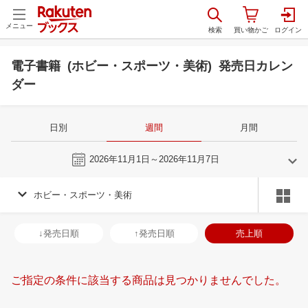
メニュー
電子書籍 (ホビー・スポーツ・美術) 発売日カレン
ダー
日別
週間
月間
今週
2026年11月1日～2026年11月7日
ホビー・スポーツ・美術
10
11
2026
2026
年
月
年
月
30
1
2
3
25
26
27
28
29
30
31
29
30
1
2
↓発売日順
↑発売日順
売上順
7
8
9
10
1
2
3
4
5
6
7
6
7
8
9
14
15
16
17
8
9
10
11
12
13
14
13
14
15
1
ご指定の条件に該当する商品は見つかりませんでした。
21
22
23
24
15
16
17
18
19
20
21
20
21
22
2
28
29
30
31
22
23
24
25
26
27
28
27
28
29
3