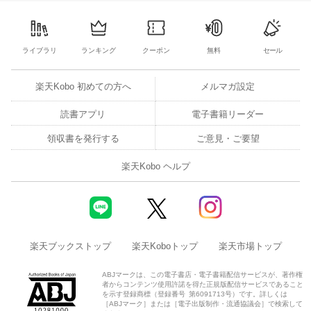
4
5
6
7
29
30
1
2
3
4
5
3
4
5
6
ライブラリ
ランキング
クーポン
無料
セール
楽天Kobo 初めての方へ
メルマガ設定
読書アプリ
電子書籍リーダー
領収書を発行する
ご意見・ご要望
楽天Kobo ヘルプ
楽天ブックストップ
楽天Koboトップ
楽天市場トップ
ABJマークは、この電子書店・電子書籍配信サービスが、著作権
者からコンテンツ使用許諾を得た正規版配信サービスであること
を示す登録商標（登録番号 第6091713号）です。詳しくは
［ABJマーク］または［電子出版制作・流通協議会］で検索して