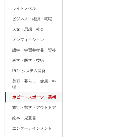
ライトノベル
prev
11
2026
20
年
月
ビジネス・経済・就職
25
26
27
28
29
30
31
29
30
1
人文・思想・社会
1
2
3
4
5
6
7
6
7
8
ノンフィクション
8
9
10
11
12
13
14
13
14
15
語学・学習参考書・資格
15
16
17
18
19
20
21
20
21
22
科学・医学・技術
22
23
24
25
26
27
28
27
28
29
PC・システム開発
29
30
1
2
3
4
5
3
4
5
美容・暮らし・健康・料
理
ホビー・スポーツ・美術
旅行・留学・アウトドア
絵本・児童書
エンターテインメント