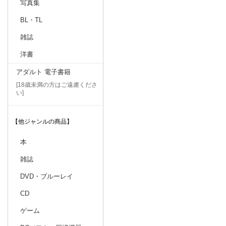
写真集
BL・TL
雑誌
洋書
アダルト 電子書籍
[18歳未満の方はご遠慮くださ
い]
【他ジャンルの商品】
本
雑誌
DVD・ブルーレイ
CD
ゲーム