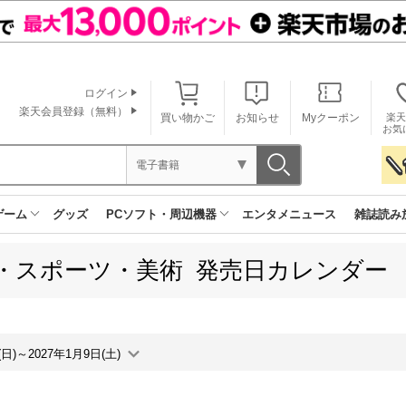
ログイン
楽天会員登録（無料）
買い物かご
お知らせ
Myクーポン
楽天
お気
電子書籍
ゲーム
グッズ
PCソフト・周辺機器
エンタメニュース
雑誌読み
・スポーツ・美術 発売日カレンダー
(日)～2027年1月9日(土)
月間