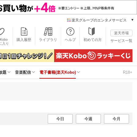
楽天グループのエンタメサービス
電子書籍
楽天市場
楽天Kobo
Kobo
購入履歴
ライブラリ
ヘルプ
初めての方
サービス一覧
本/ゲーム/CD/DVD
に入り
楽天ブックス
雑誌読み放題
楽天マガジン
放題
音楽配信
電子書籍(楽天Kobo)
R18+
音楽配信
楽天ミュージック
動画配信
楽天TV
動画配信ガイド
Rakuten PLAY
無料テレビ
今日
今週
今月
Rチャンネル
チケット