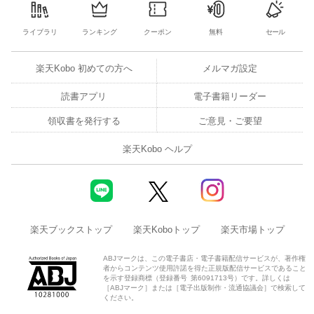
ライブラリ
ランキング
クーポン
無料
セール
楽天Kobo 初めての方へ
メルマガ設定
読書アプリ
電子書籍リーダー
領収書を発行する
ご意見・ご要望
楽天Kobo ヘルプ
楽天ブックストップ
楽天Koboトップ
楽天市場トップ
ABJマークは、この電子書店・電子書籍配信サービスが、著作権
者からコンテンツ使用許諾を得た正規版配信サービスであること
を示す登録商標（登録番号 第6091713号）です。詳しくは
［ABJマーク］または［電子出版制作・流通協議会］で検索して
ください。