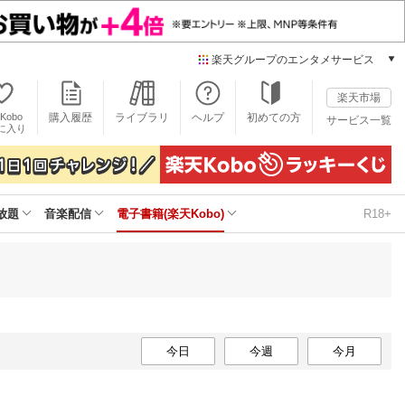
楽天グループのエンタメサービス
電子書籍
楽天市場
楽天Kobo
Kobo
購入履歴
ライブラリ
ヘルプ
初めての方
サービス一覧
本/ゲーム/CD/DVD
に入り
楽天ブックス
雑誌読み放題
楽天マガジン
放題
音楽配信
電子書籍(楽天Kobo)
R18+
音楽配信
楽天ミュージック
動画配信
楽天TV
動画配信ガイド
Rakuten PLAY
無料テレビ
今日
今週
今月
Rチャンネル
チケット