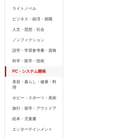
ライトノベル
prev
4
2027
20
年
月
ビジネス・経済・就職
28
29
30
31
1
2
3
25
26
27
人文・思想・社会
4
5
6
7
8
9
10
2
3
4
ノンフィクション
11
12
13
14
15
16
17
9
10
11
語学・学習参考書・資格
18
19
20
21
22
23
24
16
17
18
科学・医学・技術
25
26
27
28
29
30
1
23
24
25
PC・システム開発
2
3
4
5
6
7
8
30
31
1
美容・暮らし・健康・料
理
ホビー・スポーツ・美術
旅行・留学・アウトドア
絵本・児童書
エンターテインメント