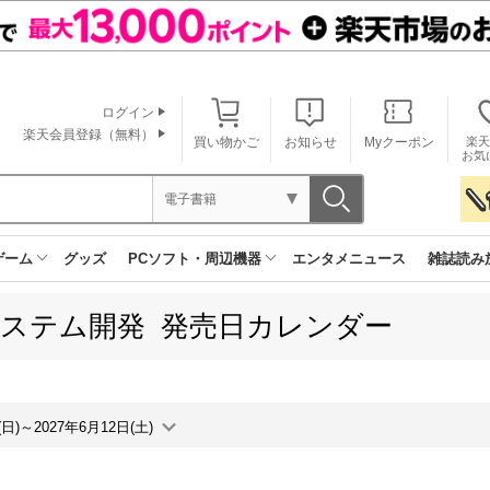
ログイン
楽天会員登録（無料）
買い物かご
お知らせ
Myクーポン
楽天
お気
電子書籍
ゲーム
グッズ
PCソフト・周辺機器
エンタメニュース
雑誌読み
システム開発 発売日カレンダー
(日)～2027年6月12日(土)
月間