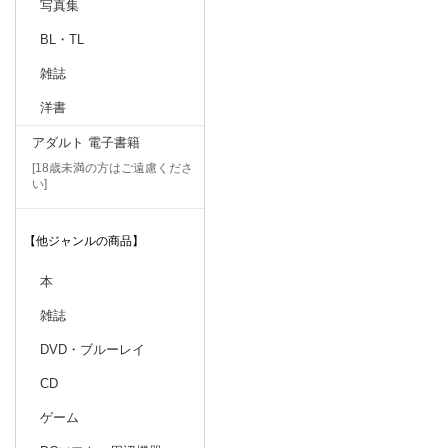
写真集
BL・TL
雑誌
洋書
アダルト 電子書籍
[18歳未満の方はご遠慮くださ
い]
【他ジャンルの商品】
本
雑誌
DVD・ブルーレイ
CD
ゲーム