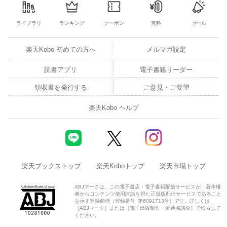
ライブラリ
ランキング
クーポン
無料
セール
楽天Kobo 初めての方へ
メルマガ設定
読書アプリ
電子書籍リーダー
領収書を発行する
ご意見・ご要望
楽天Kobo ヘルプ
楽天ブックストップ
楽天Koboトップ
楽天市場トップ
ABJマークは、この電子書店・電子書籍配信サービスが、著作権
者からコンテンツ使用許諾を得た正規版配信サービスであること
を示す登録商標（登録番号 第6091713号）です。詳しくは
［ABJマーク］または［電子出版制作・流通協議会］で検索して
ください。