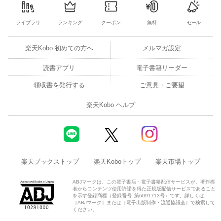
ライブラリ
ランキング
クーポン
無料
セール
楽天Kobo 初めての方へ
メルマガ設定
読書アプリ
電子書籍リーダー
領収書を発行する
ご意見・ご要望
楽天Kobo ヘルプ
楽天ブックストップ
楽天Koboトップ
楽天市場トップ
ABJマークは、この電子書店・電子書籍配信サービスが、著作権
者からコンテンツ使用許諾を得た正規版配信サービスであること
を示す登録商標（登録番号 第6091713号）です。詳しくは
［ABJマーク］または［電子出版制作・流通協議会］で検索して
ください。