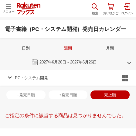
メニュー
電子書籍 (PC・システム開発) 発売日カレンダー
日別
週間
月間
今週
2027年6月20日～2027年6月26日
PC・システム開発
5
6
2027
2027
年
月
年
月
28
29
30
1
30
31
1
2
3
4
5
27
28
29
3
↓発売日順
↑発売日順
売上順
5
6
7
8
6
7
8
9
10
11
12
4
5
6
7
12
13
14
15
13
14
15
16
17
18
19
11
12
13
1
ご指定の条件に該当する商品は見つかりませんでした。
19
20
21
22
20
21
22
23
24
25
26
18
19
20
2
26
27
28
29
27
28
29
30
1
2
3
25
26
27
2
2
3
4
5
4
5
6
7
8
9
10
1
2
3
4