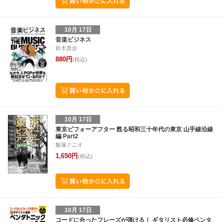
10月 17日
音楽ビジネス
鈴木貴歩
880円
(税込)
10月 17日
東京ビフォーアフター 甦る昭和三十年代の東京 山手線沿線
編 Part2
飯塚クニオ
1,650円
(税込)
10月 17日
コードに合ったフレーズが弾ける！ ギタリスト必修ペンタ