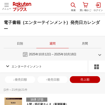
メニュー
電子書籍 (エンターテインメント) 発売日カレンダ
ー
日別
週間
月間
今週
2025年10月12日～2025年10月18日
エンターテインメント
9
10
2025
2025
年
月
年
月
3
4
5
6
28
29
30
1
2
3
4
26
27
28
2
↓発売日順
↑発売日順
売上順
10
11
12
13
5
6
7
8
9
10
11
2
3
4
5
17
18
19
20
12
13
14
15
16
17
18
9
10
11
1
[
1
件～
21
件]全
21
件
24
25
26
27
19
20
21
22
23
24
25
16
17
18
1
10月 17日
1
2
3
4
26
27
28
29
30
31
1
23
24
25
2
人間・明石家さんま（新潮新書）