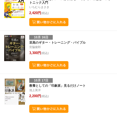
トニック入門
いちむらまさき
2,420円
(税込)
10月 16日
至高のギター・トレーニング・バイブル
宮脇俊郎
3,300円
(税込)
10月 17日
教養としての「印象派」見るだけノート
池上英洋
2,200円
(税込)