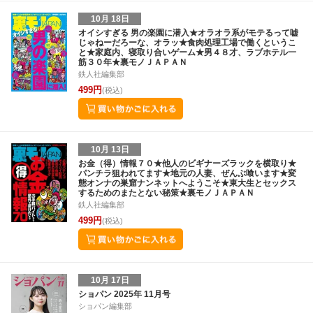
10月 18日
オイシすぎる 男の楽園に潜入★オラオラ系がモテるって嘘
じゃねーだろーな、オラッ★食肉処理工場で働くというこ
と★家庭内、寝取り合いゲーム★男４８才、ラブホテル一
筋３０年★裏モノＪＡＰＡＮ
鉄人社編集部
499円
(税込)
10月 13日
お金（得）情報７０★他人のビギナーズラックを横取り★
パンチラ狙われてます★地元の人妻、ぜんぶ喰います★変
態オンナの巣窟ナンネットへようこそ★東大生とセックス
するためのまたとない秘策★裏モノＪＡＰＡＮ
鉄人社編集部
499円
(税込)
10月 17日
ショパン 2025年 11月号
ショパン編集部