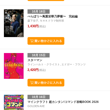
10月 18日
べらぼう〜蔦重栄華乃夢噺〜 完結編
森下佳子, ＮＨＫドラマ制作班
1,430円
(税込)
10月 15日
スターマン
ラインハルト・クライスト, エドガー・フランツ
2,420円
(税込)
10月 16日
マインクラフト 超カンタン!コマンド攻略BOOK 2026
GOLDEN AXE