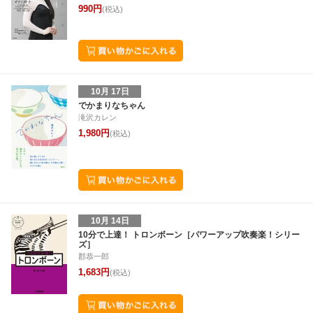
990円
(税込)
10月 17日
でかまりなちゃん
滝沢カレン
1,980円
(税込)
10月 14日
10分で上達！ トロンボーン［パワーアップ吹奏楽！シリー
ズ］
郡恭一郎
1,683円
(税込)