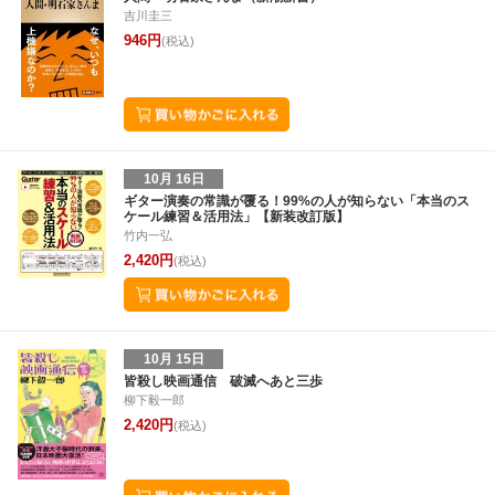
吉川圭三
8
9
10
11
2
3
4
5
6
7
8
30
1
2
3
946円
(税込)
10月 16日
ギター演奏の常識が覆る！99%の人が知らない「本当のス
ケール練習＆活用法」【新装改訂版】
竹内一弘
2,420円
(税込)
10月 15日
皆殺し映画通信 破滅へあと三歩
柳下毅一郎
2,420円
(税込)