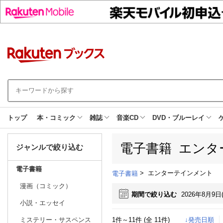
トップ
本・コミック
雑誌
音楽CD
DVD・ブルーレイ
電子書籍 エンタ
ジャンルで絞り込む
電子書籍
>
エンターテインメント
電子書籍
漫画（コミック）
期間で絞り込む
2026年8月9日
小説・エッセイ
1件～11件 (全 11件)
↓発売日順
ミステリー・サスペンス
日別
週間