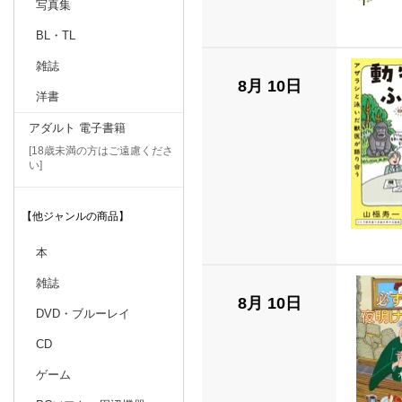
写真集
BL・TL
雑誌
8月 10日
洋書
アダルト 電子書籍
[18歳未満の方はご遠慮くださ
い]
【他ジャンルの商品】
本
雑誌
8月 10日
DVD・ブルーレイ
CD
ゲーム