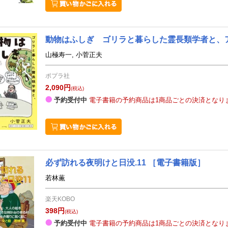
動物はふしぎ ゴリラと暮らした霊長類学者と、
山極寿一, 小菅正夫
ポプラ社
2,090円
(税込)
予約受付中
電子書籍の予約商品は1商品ごとの決済となり
必ず訪れる夜明けと日没.11
［電子書籍版］
若林薫
楽天KOBO
398円
(税込)
予約受付中
電子書籍の予約商品は1商品ごとの決済となり