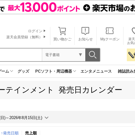
ログイン
楽天会員登録（無料）
買い物かご
お知らせ
Myクーポン
楽天
お気
電子書籍
ゲーム
グッズ
PCソフト・周辺機器
エンタメニュース
雑誌読み
ーテインメント 発売日カレンダー
(日)～2026年8月15日(土)
↑発売日順
売上順
月間