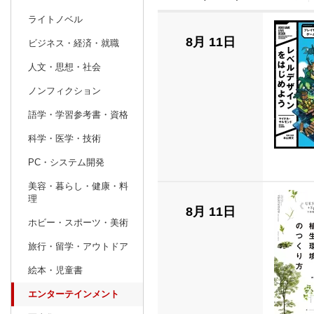
ライトノベル
prev
6
2026
20
年
月
8月 11日
ビジネス・経済・就職
31
1
2
3
4
5
6
28
29
30
人文・思想・社会
7
8
9
10
11
12
13
5
6
7
ノンフィクション
14
15
16
17
18
19
20
12
13
14
語学・学習参考書・資格
21
22
23
24
25
26
27
19
20
21
科学・医学・技術
28
29
30
1
2
3
4
26
27
28
PC・システム開発
5
6
7
8
9
10
11
2
3
4
美容・暮らし・健康・料
理
8月 11日
ホビー・スポーツ・美術
旅行・留学・アウトドア
絵本・児童書
エンターテインメント