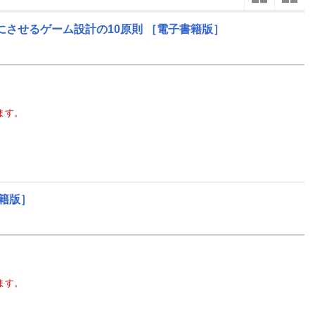
楽天チケット
エンタメニュース
にさせるゲーム設計の10原則
［電子書籍版］
9
2026
年
月
推し楽
1
30
31
1
2
3
4
5
27
28
8
6
7
8
9
10
11
12
4
5
15
13
14
15
16
17
18
19
11
12
ます。
22
20
21
22
23
24
25
26
18
19
29
27
28
29
30
1
2
3
25
26
5
4
5
6
7
8
9
10
1
2
籍版］
ます。