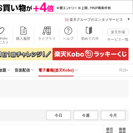
楽天グループのエンタメサービス
電子書籍
楽天市場
楽天Kobo
Kobo
購入履歴
ライブラリ
ヘルプ
初めての方
サービス一覧
本/ゲーム/CD/DVD
に入り
楽天ブックス
雑誌読み放題
楽天マガジン
放題
音楽配信
電子書籍(楽天Kobo)
R18+
音楽配信
楽天ミュージック
動画配信
楽天TV
動画配信ガイド
Rakuten PLAY
無料テレビ
今日
今週
今月
Rチャンネル
チケット