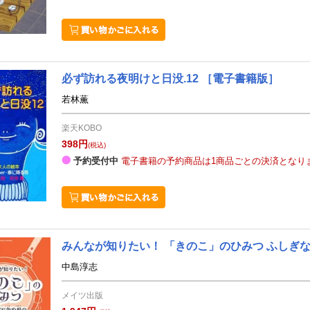
必ず訪れる夜明けと日没.12
［電子書籍版］
若林薫
楽天KOBO
398円
(税込)
予約受付中
電子書籍の予約商品は1商品ごとの決済となり
みんなが知りたい！ 「きのこ」のひみつ ふしぎ
中島淳志
メイツ出版