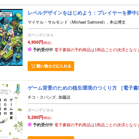
レベルデザインをはじめよう：プレイヤーを夢中
7
8
26
2026
年
月
年
月
マイケル・サルモンド（Michael Salmond）, 本山博文
1
2
3
4
26
27
28
29
30
31
ボーンデジタル
8
9
10
11
2
3
4
5
6
7
4,950円
(税込)
15
16
17
18
9
10
11
12
13
14
予約受付中
電子書籍の予約商品は1商品ごとの決済となり
22
23
24
25
16
17
18
19
20
21
29
30
31
1
23
24
25
26
27
28
5
6
7
8
30
31
1
2
3
4
ゲーム背景のための植生環境のつくり方
［電子書
チコ・スパンズ, 加藤諒
ボーンデジタル
5,280円
(税込)
予約受付中
電子書籍の予約商品は1商品ごとの決済となり