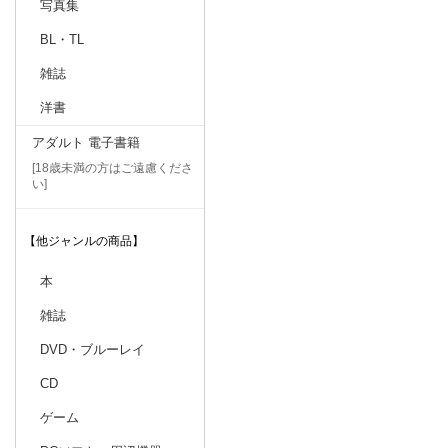
写真集
BL・TL
雑誌
洋書
アダルト 電子書籍
[18歳未満の方はご遠慮くださ
い]
【他ジャンルの商品】
本
雑誌
DVD・ブルーレイ
CD
ゲーム