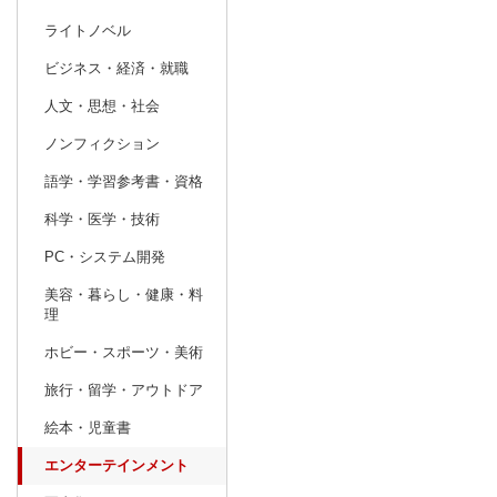
ライトノベル
prev
8
2026
20
年
月
ビジネス・経済・就職
26
27
28
29
30
31
1
30
31
1
人文・思想・社会
2
3
4
5
6
7
8
6
7
8
ノンフィクション
9
10
11
12
13
14
15
13
14
15
語学・学習参考書・資格
16
17
18
19
20
21
22
20
21
22
科学・医学・技術
23
24
25
26
27
28
29
27
28
29
PC・システム開発
30
31
1
2
3
4
5
4
5
6
美容・暮らし・健康・料
理
ホビー・スポーツ・美術
旅行・留学・アウトドア
絵本・児童書
エンターテインメント