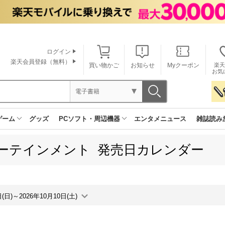
ログイン
楽天会員登録（無料）
買い物かご
お知らせ
Myクーポン
楽天
お気
電子書籍
ゲーム
グッズ
PCソフト・周辺機器
エンタメニュース
雑誌読み
ーテインメント 発売日カレンダー
日(日)～2026年10月10日(土)
月間