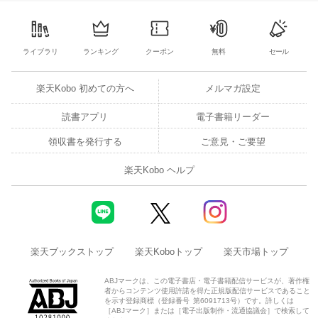
2
3
4
5
3
4
5
6
7
8
9
31
1
2
3
ライブラリ
ランキング
クーポン
無料
セール
楽天Kobo 初めての方へ
メルマガ設定
読書アプリ
電子書籍リーダー
領収書を発行する
ご意見・ご要望
楽天Kobo ヘルプ
楽天ブックストップ
楽天Koboトップ
楽天市場トップ
ABJマークは、この電子書店・電子書籍配信サービスが、著作権
者からコンテンツ使用許諾を得た正規版配信サービスであること
を示す登録商標（登録番号 第6091713号）です。詳しくは
［ABJマーク］または［電子出版制作・流通協議会］で検索して