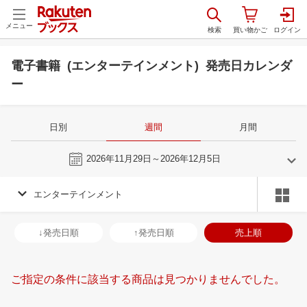
メニュー
電子書籍 (エンターテインメント) 発売日カレンダ
ー
日別
週間
月間
今週
2026年11月29日～2026年12月5日
エンターテインメント
11
12
2026
2027
年
月
年
月
28
29
30
31
29
30
1
2
3
4
5
27
28
29
3
↓発売日順
↑発売日順
売上順
4
5
6
7
6
7
8
9
10
11
12
3
4
5
6
11
12
13
14
13
14
15
16
17
18
19
10
11
12
1
ご指定の条件に該当する商品は見つかりませんでした。
18
19
20
21
20
21
22
23
24
25
26
17
18
19
2
25
26
27
28
27
28
29
30
31
1
2
24
25
26
2