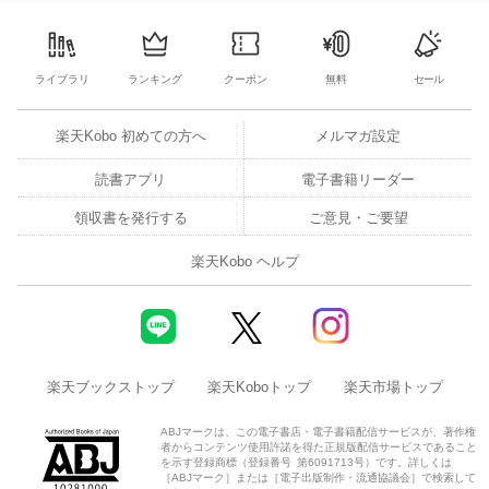
3
4
5
6
7
8
9
10
11
12
13
4
5
6
7
ライブラリ
ランキング
クーポン
無料
セール
楽天Kobo 初めての方へ
メルマガ設定
読書アプリ
電子書籍リーダー
領収書を発行する
ご意見・ご要望
楽天Kobo ヘルプ
楽天ブックストップ
楽天Koboトップ
楽天市場トップ
ABJマークは、この電子書店・電子書籍配信サービスが、著作権
者からコンテンツ使用許諾を得た正規版配信サービスであること
を示す登録商標（登録番号 第6091713号）です。詳しくは
［ABJマーク］または［電子出版制作・流通協議会］で検索して