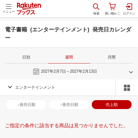
メニュー
電子書籍 (エンターテインメント) 発売日カレンダ
ー
日別
週間
月間
今週
2027年2月7日～2027年2月13日
エンターテインメント
1
2
2027
2027
年
月
年
月
30
31
1
2
31
1
2
3
4
5
6
28
1
2
3
↓発売日順
↑発売日順
売上順
6
7
8
9
7
8
9
10
11
12
13
7
8
9
1
13
14
15
16
14
15
16
17
18
19
20
14
15
16
1
ご指定の条件に該当する商品は見つかりませんでした。
20
21
22
23
21
22
23
24
25
26
27
21
22
23
2
27
28
29
30
28
1
2
3
4
5
6
28
29
30
3