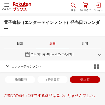
メニュー
電子書籍 (エンターテインメント) 発売日カレンダ
ー
日別
週間
月間
今週
2027年3月28日～2027年4月3日
エンターテインメント
3
4
2027
2027
年
月
年
月
3
4
5
6
28
29
30
31
1
2
3
25
26
27
2
↓発売日順
↑発売日順
売上順
10
11
12
13
4
5
6
7
8
9
10
2
3
4
5
17
18
19
20
11
12
13
14
15
16
17
9
10
11
1
ご指定の条件に該当する商品は見つかりませんでした。
24
25
26
27
18
19
20
21
22
23
24
16
17
18
1
31
1
2
3
25
26
27
28
29
30
1
23
24
25
2