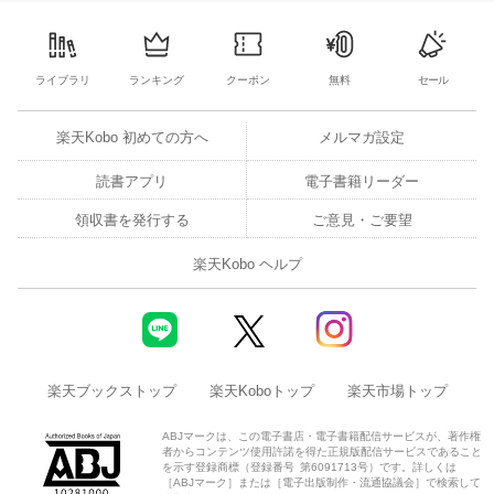
7
8
9
10
2
3
4
5
6
7
8
30
31
1
2
ライブラリ
ランキング
クーポン
無料
セール
楽天Kobo 初めての方へ
メルマガ設定
読書アプリ
電子書籍リーダー
領収書を発行する
ご意見・ご要望
楽天Kobo ヘルプ
楽天ブックストップ
楽天Koboトップ
楽天市場トップ
ABJマークは、この電子書店・電子書籍配信サービスが、著作権
者からコンテンツ使用許諾を得た正規版配信サービスであること
を示す登録商標（登録番号 第6091713号）です。詳しくは
［ABJマーク］または［電子出版制作・流通協議会］で検索して