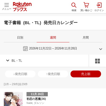
メニュー
電子書籍 (BL・TL) 発売日カレンダー
日別
週間
月間
今週
2026年11月22日～2026年11月28日
BL・TL
10
11
2026
2026
年
月
年
月
30
1
2
3
25
26
27
28
29
30
31
29
30
1
2
↓発売日順
↑発売日順
売上順
7
8
9
10
1
2
3
4
5
6
7
6
7
8
9
14
15
16
17
8
9
10
11
12
13
14
13
14
15
1
[
1
件～
29
件]全
29
件
21
22
23
24
15
16
17
18
19
20
21
20
21
22
2
11月 26日
28
29
30
31
22
23
24
25
26
27
28
27
28
29
3
初恋の悪魔(36)
Nabit, ダルソン
4
5
6
7
29
30
1
2
3
4
5
3
4
5
6