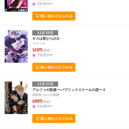
予約受付中
11月 25日
キスは君から(23)
リサリサ
123円
(税込)
予約受付中
11月 27日
アルファの耽溺 〜パブリックスクールの恋〜４
高杉桂, ゆりの菜櫻
220円
(税込)
予約受付中