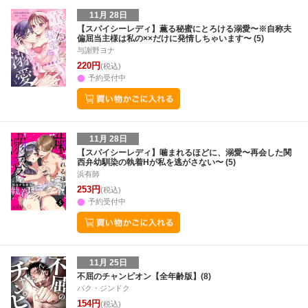
11月 28日
【スパイシーレディ】薫る秘蜜にとろける溺愛〜※自称夫
偏屈当主様は私の××だけに発情しちゃいます〜 (5)
与謝野ヨナ
220円
(税込)
予約受付中
11月 28日
【スパイシーレディ】噛まれるほどに、溺愛〜再会した関
西弁幼馴染の執着Hが私を逃がさない〜 (5)
浜有師
253円
(税込)
予約受付中
11月 25日
不屈のチャンピオン【全年齢版】(8)
パク・ジンドク
154円
(税込)