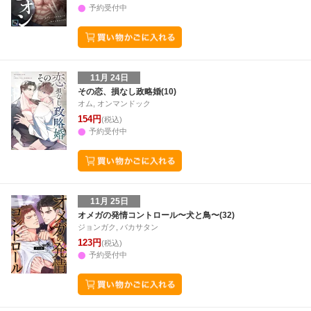
予約受付中
11月 24日
その恋、損なし政略婚(10)
オム, オンマンドック
154円
(税込)
予約受付中
11月 25日
オメガの発情コントロール〜犬と鳥〜(32)
ジョンガク, バカサタン
123円
(税込)
予約受付中