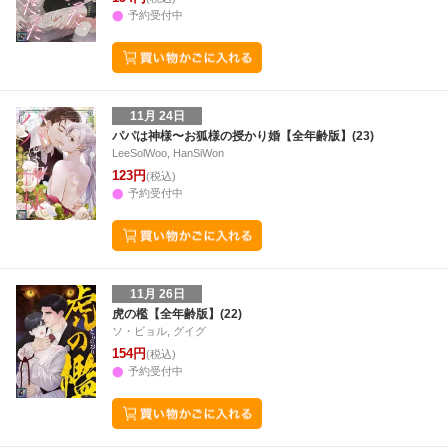
予約受付中
11月 24日
パパは神様〜お狐様の授かり婚【全年齢版】(23)
LeeSolWoo, HanSiWon
123円
(税込)
予約受付中
11月 26日
虎の檻【全年齢版】(22)
ソ・ビョル, グイグ
154円
(税込)
予約受付中