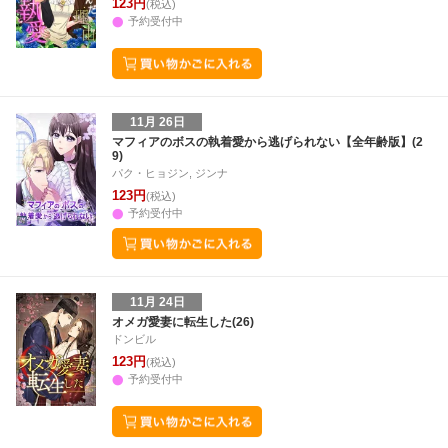
123円
(税込)
予約受付中
11月 26日
マフィアのボスの執着愛から逃げられない【全年齢版】(2
9)
パク・ヒョジン, ジンナ
123円
(税込)
予約受付中
11月 24日
オメガ愛妻に転生した(26)
ドンビル
123円
(税込)
予約受付中