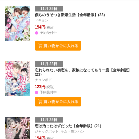
11月 25日
僕らのうそつき新婚生活【全年齢版】(23)
ドキョン
154円
(税込)
予約受付中
11月 23日
忘れられない初恋を、家族になってもう一度【全年齢版】
(23)
チョンポド
123円
(税込)
予約受付中
11月 25日
恋は治ったはずだった【全年齢版】(21)
ジャックポット, キム・ヨンハン
154円
(税込)