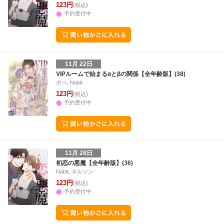
123円
(税込)
予約受付中
11月 22日
VIPルームで始まるαとβの関係【全年齢版】(38)
ボベ, Nabit
123円
(税込)
予約受付中
11月 28日
初恋の悪魔【全年齢版】(36)
Nabit, ダルソン
123円
(税込)
予約受付中