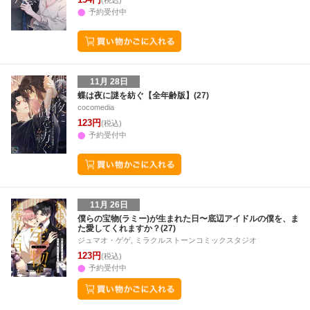
(税込)
予約受付中
11月 28日
蝶は夜に謎を紡ぐ【全年齢版】(27)
cocomedia
123円
(税込)
予約受付中
11月 26日
僕らの宝物(ラミー)が生まれた日〜底辺アイドルの僕を、ま
た愛してくれますか？(27)
ジュマオ・ゲゲ, ミラクルストーンコミックスタジオ
123円
(税込)
予約受付中