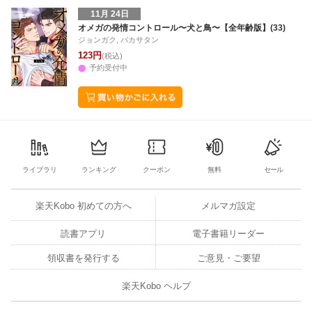
11月 24日
オメガの発情コントロール〜犬と鳥〜【全年齢版】(33)
ジョンガク, バカサタン
123円
(税込)
予約受付中
ライブラリ
ランキング
クーポン
無料
セール
楽天Kobo 初めての方へ
メルマガ設定
読書アプリ
電子書籍リーダー
領収書を発行する
ご意見・ご要望
楽天Kobo ヘルプ