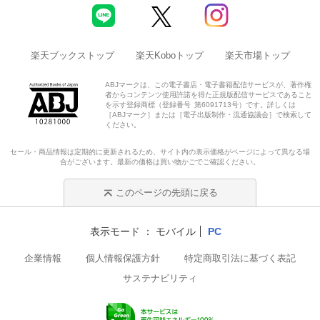
楽天ブックストップ
楽天Koboトップ
楽天市場トップ
ABJマークは、この電子書店・電子書籍配信サービスが、著作権
者からコンテンツ使用許諾を得た正規版配信サービスであること
を示す登録商標（登録番号 第6091713号）です。詳しくは
［ABJマーク］または［電子出版制作・流通協議会］で検索して
ください。
セール・商品情報は定期的に更新されるため、サイト内の表示価格がページによって異なる場
合がございます。最新の価格は買い物かごでご確認ください。
このページの先頭に戻る
表示モード
モバイル
PC
企業情報
個人情報保護方針
特定商取引法に基づく表記
サステナビリティ