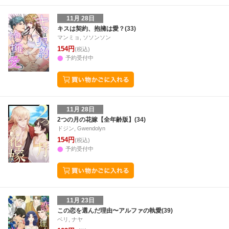
11月 28日
キスは契約、抱擁は愛？(33)
マンミョ, ソソンソン
154円
(税込)
予約受付中
11月 28日
2つの月の花嫁【全年齢版】(34)
ドジン, Gwendolyn
154円
(税込)
予約受付中
11月 23日
この恋を選んだ理由〜アルファの執愛(39)
ベリ, ナヤ