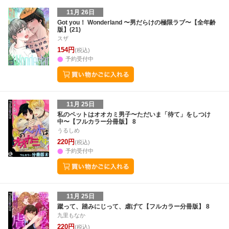
11月 26日
Got you！ Wonderland 〜男だらけの極限ラブ〜【全年齢
版】(21)
スザ
154円
(税込)
予約受付中
11月 25日
私のペットはオオカミ男子〜ただいま「待て」をしつけ
中〜【フルカラー分冊版】 8
うるしめ
220円
(税込)
予約受付中
11月 25日
蹴って、踏みにじって、虐げて【フルカラー分冊版】 8
九里もなか
220円
(税込)