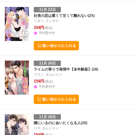
11月 22日
社長の恋は重くて甘くて離れない(25)
ソダン, スンサク
154円
(税込)
予約受付中
11月 28日
ライムの香りで発情中【全年齢版】(28)
フウン, ダムレイン
154円
(税込)
予約受付中
11月 28日
隣にいるのに会いたくなる人(26)
ジマ, ダムジャン
154円