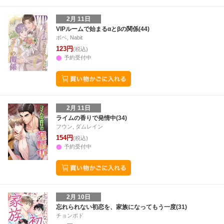
2月 11日
VIPルームで始まるαとβの関係(44)
ボベ, Nabit
123円
(税込)
予約受付中
2月 11日
ライムの香りで発情中(34)
フウン, ダムレイン
154円
(税込)
予約受付中
2月 10日
忘れられない初恋を、家族になってもう一度(31)
チョンポド