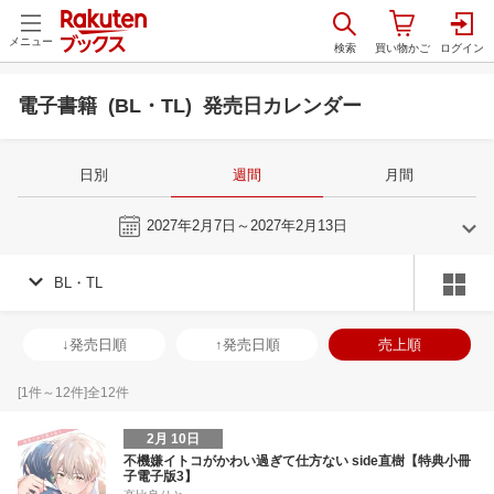
メニュー
電子書籍 (BL・TL) 発売日カレンダー
日別
週間
月間
今週
2027年2月7日～2027年2月13日
BL・TL
1
2
2027
2027
年
月
年
月
30
31
1
2
31
1
2
3
4
5
6
28
1
2
3
↓発売日順
↑発売日順
売上順
6
7
8
9
7
8
9
10
11
12
13
7
8
9
1
13
14
15
16
14
15
16
17
18
19
20
14
15
16
1
[
1
件～
12
件]全
12
件
20
21
22
23
21
22
23
24
25
26
27
21
22
23
2
2月 10日
27
28
29
30
28
1
2
3
4
5
6
28
29
30
3
不機嫌イトコがかわい過ぎて仕方ない side直樹【特典小冊
子電子版3】
3
4
5
6
7
8
9
10
11
12
13
4
5
6
7