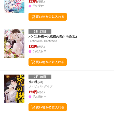
123円
(税込)
予約受付中
2月 13日
パパは神様〜お狐様の授かり婚(31)
LeeSolWoo, HanSiWon
123円
(税込)
予約受付中
2月 10日
虎の檻(28)
ソ・ビョル, グイグ
154円
(税込)
予約受付中