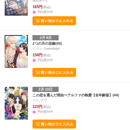
高比良りと
165円
(税込)
予約受付中
2月 8日
2つの月の花嫁(40)
ドジン, Gwendolyn
154円
(税込)
予約受付中
2月 10日
この恋を選んだ理由〜アルファの執愛【全年齢版】(44)
ベリ, ナヤ
123円
(税込)
予約受付中