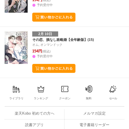
(税込)
予約受付中
2月 10日
その恋、損なし政略婚【全年齢版】(15)
オム, オンマンドック
154円
(税込)
予約受付中
ライブラリ
ランキング
クーポン
無料
セール
楽天Kobo 初めての方へ
メルマガ設定
読書アプリ
電子書籍リーダー