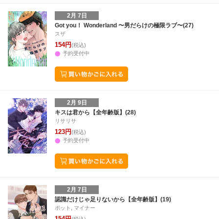
2月 7日
Got you！ Wonderland 〜男だらけの極限ラブ〜(27)
スザ
154円
(税込)
予約受付中
2月 9日
キスは君から【全年齢版】(28)
リサリサ
123円
(税込)
予約受付中
2月 7日
認識だけじゃ足りないから【全年齢版】(19)
ポット, マイナー
154円