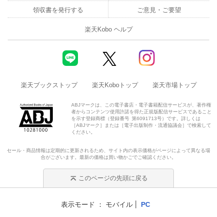
領収書を発行する
ご意見・ご要望
楽天Kobo ヘルプ
楽天ブックストップ
楽天Koboトップ
楽天市場トップ
ABJマークは、この電子書店・電子書籍配信サービスが、著作権
者からコンテンツ使用許諾を得た正規版配信サービスであること
を示す登録商標（登録番号 第6091713号）です。詳しくは
［ABJマーク］または［電子出版制作・流通協議会］で検索して
ください。
セール・商品情報は定期的に更新されるため、サイト内の表示価格がページによって異なる場
合がございます。最新の価格は買い物かごでご確認ください。
このページの先頭に戻る
表示モード
モバイル
PC