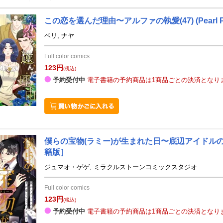
この恋を選んだ理由〜アルファの執愛(47)
(Pearl 
2
3
27
2027
年
月
年
月
ベリ, ナヤ
3
4
5
6
28
1
2
3
4
5
Full color comics
10
11
12
13
7
8
9
10
11
12
123円
(税込)
17
18
19
20
14
15
16
17
18
19
予約受付中
電子書籍の予約商品は1商品ごとの決済となり
24
25
26
27
21
22
23
24
25
26
3
4
5
6
28
29
30
31
1
2
10
11
12
13
4
5
6
7
8
9
僕らの宝物(ラミー)が生まれた日〜底辺アイドルの
籍版］
ジュマオ・ゲゲ, ミラクルストーンコミックスタジオ
Full color comics
123円
(税込)
予約受付中
電子書籍の予約商品は1商品ごとの決済となり