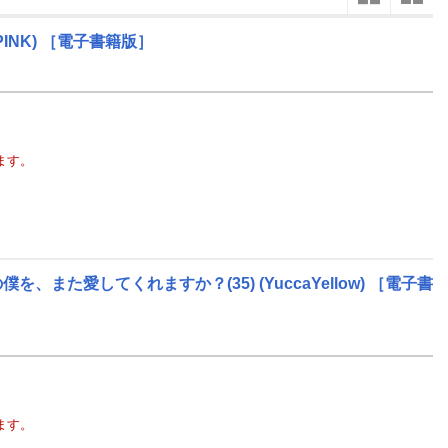
楽天チケット
エンタメニュース
PINK)
［電子書籍版］
4
2027
年
月
推し楽
6
28
29
30
31
1
2
3
25
26
13
4
5
6
7
8
9
10
2
3
20
11
12
13
14
15
16
17
9
10
ます。
27
18
19
20
21
22
23
24
16
17
3
25
26
27
28
29
30
1
23
24
10
2
3
4
5
6
7
8
30
31
僕を、また愛してくれますか？(35)
(YuccaYellow)
［電子書
ます。