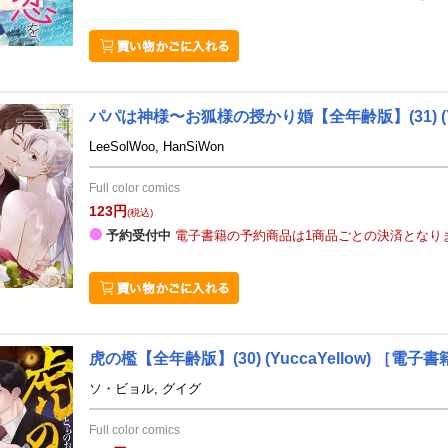
パパは神様〜お狐様の授かり婚【全年齢版】(31)
(
LeeSolWoo, HanSiWon
Full color comics
123円
(税込)
予約受付中
電子書籍の予約商品は1商品ごとの決済となり
虎の檻【全年齢版】(30)
(YuccaYellow)
［電子書
ソ・ビョル, グイグ
Full color comics