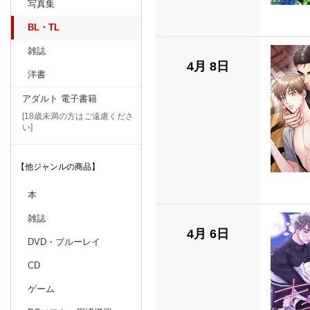
写真集
BL・TL
雑誌
4月 8日
洋書
アダルト 電子書籍
[18歳未満の方はご遠慮くださ
い]
【他ジャンルの商品】
本
雑誌
4月 6日
DVD・ブルーレイ
CD
ゲーム