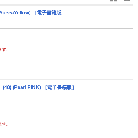
楽天チケット
エンタメニュース
YuccaYellow)
［電子書籍版］
5
2027
年
月
推し楽
3
25
26
27
28
29
30
1
30
31
10
2
3
4
5
6
7
8
6
7
17
9
10
11
12
13
14
15
13
14
ます。
24
16
17
18
19
20
21
22
20
21
1
23
24
25
26
27
28
29
27
28
8
30
31
1
2
3
4
5
4
5
48)
(Pearl PINK)
［電子書籍版］
ます。