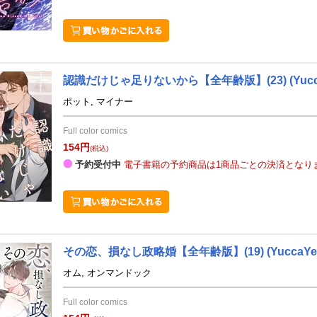
認識だけじゃ足りないから【全年齢版】(23)
(Yuc
ポット, マイナー
Full color comics
154円
(税込)
予約受付中
電子書籍の予約商品は1商品ごとの決済となり
その恋、損なし政略婚【全年齢版】(19)
(YuccaYe
オム, オンマンドック
Full color comics