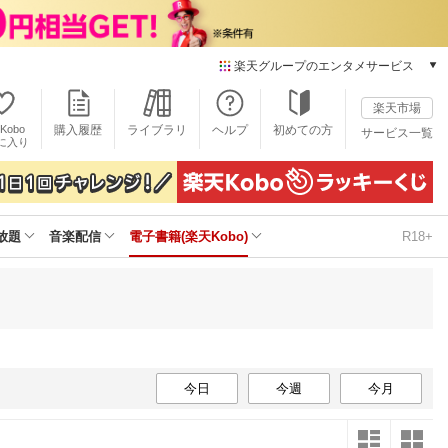
楽天グループのエンタメサービス
電子書籍
楽天市場
楽天Kobo
Kobo
購入履歴
ライブラリ
ヘルプ
初めての方
サービス一覧
本/ゲーム/CD/DVD
に入り
楽天ブックス
雑誌読み放題
楽天マガジン
放題
音楽配信
電子書籍(楽天Kobo)
R18+
音楽配信
楽天ミュージック
動画配信
楽天TV
動画配信ガイド
Rakuten PLAY
無料テレビ
今日
今週
今月
Rチャンネル
チケット