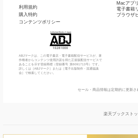
Macアプ
利用規約
電子書籍
購入特約
ブラウザ
コンテンツポリシー
ABJマークは、この電子書店・電子書籍配信サービスが、著
作権者からコンテンツ使用許諾を得た正規版配信サービスで
あることを示す登録商標（登録番号 第6091713号）です。
詳しくは［ABJマーク］または［電子出版制作・流通協議
会］で検索してください。
セール・商品情報は定期的に更新さ
楽天ブックスト