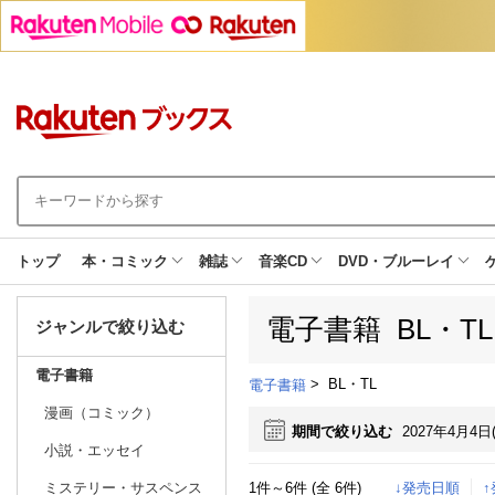
トップ
本・コミック
雑誌
音楽CD
DVD・ブルーレイ
電子書籍 BL・T
ジャンルで絞り込む
電子書籍
>
BL・TL
電子書籍
漫画（コミック）
期間で絞り込む
2027年4月4日
小説・エッセイ
1件～6件 (全 6件)
↓発売日順
ミステリー・サスペンス
日別
週間