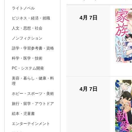
ライトノベル
prev
2
2027
20
年
月
4月 7日
ビジネス・経済・就職
31
1
2
3
4
5
6
28
1
2
人文・思想・社会
7
8
9
10
11
12
13
7
8
9
ノンフィクション
14
15
16
17
18
19
20
14
15
16
語学・学習参考書・資格
21
22
23
24
25
26
27
21
22
23
科学・医学・技術
28
1
2
3
4
5
6
28
29
30
PC・システム開発
7
8
9
10
11
12
13
4
5
6
美容・暮らし・健康・料
理
4月 7日
ホビー・スポーツ・美術
旅行・留学・アウトドア
絵本・児童書
エンターテインメント