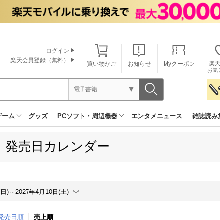
ログイン
楽天会員登録（無料）
買い物かご
お知らせ
Myクーポン
楽天
お気
電子書籍
ゲーム
グッズ
PCソフト・周辺機器
エンタメニュース
雑誌読み
L 発売日カレンダー
(日)～2027年4月10日(土)
↑発売日順
売上順
月間