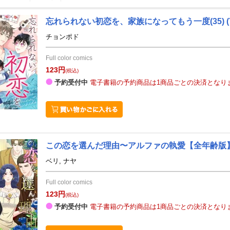
忘れられない初恋を、家族になってもう一度(35)
(
3
4
27
2027
年
月
年
月
チョンポド
3
4
5
6
28
29
30
31
1
2
Full color comics
10
11
12
13
4
5
6
7
8
9
123円
(税込)
17
18
19
20
11
12
13
14
15
16
予約受付中
電子書籍の予約商品は1商品ごとの決済となり
24
25
26
27
18
19
20
21
22
23
31
1
2
3
25
26
27
28
29
30
7
8
9
10
2
3
4
5
6
7
この恋を選んだ理由〜アルファの執愛【全年齢版】(
ベリ, ナヤ
Full color comics
123円
(税込)
予約受付中
電子書籍の予約商品は1商品ごとの決済となり