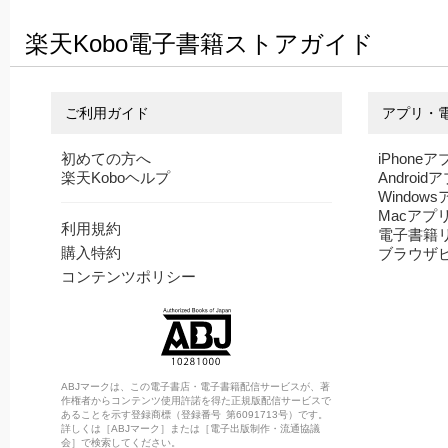
楽天Kobo電子書籍ストアガイド
ご利用ガイド
アプリ・
初めての方へ
iPhoneア
楽天Koboヘルプ
Android
Window
Macアプ
利用規約
電子書籍
購入特約
ブラウザ
コンテンツポリシー
ABJマークは、この電子書店・電子書籍配信サービスが、著
作権者からコンテンツ使用許諾を得た正規版配信サービスで
あることを示す登録商標（登録番号 第6091713号）です。
詳しくは［ABJマーク］または［電子出版制作・流通協議
会］で検索してください。