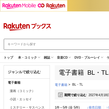
トップ
本・コミック
雑誌
音楽CD
DVD・ブルーレイ
電子書籍 BL・T
ジャンルで絞り込む
電子書籍
>
BL・TL
電子書籍
漫画（コミック）
期間で絞り込む
2027年4月18
小説・エッセイ
1件～5件 (全 5件)
↓発売日順
ミステリー・サスペンス
日別
週間