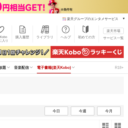
楽天グループのエンタメサービス
電子書籍
楽天市場
楽天Kobo
Kobo
購入履歴
ライブラリ
ヘルプ
初めての方
サービス一覧
本/ゲーム/CD/DVD
に入り
楽天ブックス
雑誌読み放題
楽天マガジン
放題
音楽配信
電子書籍(楽天Kobo)
R18+
音楽配信
楽天ミュージック
動画配信
楽天TV
動画配信ガイド
Rakuten PLAY
無料テレビ
今日
今週
今月
Rチャンネル
チケット