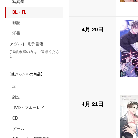
写真集
BL・TL
雑誌
4月 20日
洋書
アダルト 電子書籍
[18歳未満の方はご遠慮くださ
い]
【他ジャンルの商品】
本
雑誌
4月 21日
DVD・ブルーレイ
CD
ゲーム