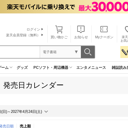
ログイン
楽天会員登録（無料）
買い物かご
お知らせ
Myクーポン
楽天
お気
電子書籍
ゲーム
グッズ
PCソフト・周辺機器
エンタメニュース
雑誌読み
L 発売日カレンダー
日(日)～2027年4月24日(土)
↑発売日順
売上順
月間