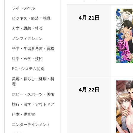
ライトノベル
prev
2
2027
20
年
月
4月 21日
ビジネス・経済・就職
31
1
2
3
4
5
6
28
1
2
人文・思想・社会
7
8
9
10
11
12
13
7
8
9
ノンフィクション
14
15
16
17
18
19
20
14
15
16
語学・学習参考書・資格
21
22
23
24
25
26
27
21
22
23
科学・医学・技術
28
1
2
3
4
5
6
28
29
30
PC・システム開発
7
8
9
10
11
12
13
4
5
6
美容・暮らし・健康・料
理
4月 22日
ホビー・スポーツ・美術
旅行・留学・アウトドア
絵本・児童書
エンターテインメント