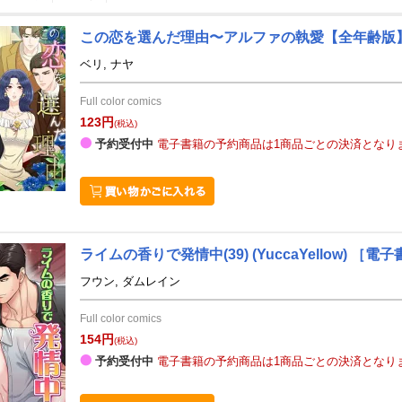
この恋を選んだ理由〜アルファの執愛【全年齢版】(
3
4
27
2027
年
月
年
月
ベリ, ナヤ
3
4
5
6
28
29
30
31
1
2
Full color comics
10
11
12
13
4
5
6
7
8
9
123円
(税込)
17
18
19
20
11
12
13
14
15
16
予約受付中
電子書籍の予約商品は1商品ごとの決済となり
24
25
26
27
18
19
20
21
22
23
31
1
2
3
25
26
27
28
29
30
7
8
9
10
2
3
4
5
6
7
ライムの香りで発情中(39)
(YuccaYellow)
［電子
フウン, ダムレイン
Full color comics
154円
(税込)
予約受付中
電子書籍の予約商品は1商品ごとの決済となり