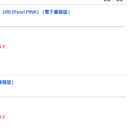
楽天チケット
エンタメニュース
49)
(Pearl PINK)
［電子書籍版］
5
2027
年
月
推し楽
3
25
26
27
28
29
30
1
30
31
10
2
3
4
5
6
7
8
6
7
17
9
10
11
12
13
14
15
13
14
ます。
24
16
17
18
19
20
21
22
20
21
1
23
24
25
26
27
28
29
27
28
8
30
31
1
2
3
4
5
4
5
書籍版］
ます。