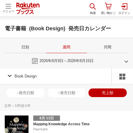
メニュー
電子書籍 (Book Design) 発売日カレンダー
日別
週間
月間
今週
2026年8月9日～2026年8月15日
Book Design
7
8
2026
2026
年
月
年
月
1
2
3
4
26
27
28
29
30
31
1
30
31
1
2
↓発売日順
↑発売日順
売上順
8
9
10
11
2
3
4
5
6
7
8
6
7
8
9
15
16
17
18
9
10
11
12
13
14
15
13
14
15
1
[
1
件～
1
件]全
1
件
22
23
24
25
16
17
18
19
20
21
22
20
21
22
2
8月 13日
29
30
31
1
23
24
25
26
27
28
29
27
28
29
3
Mapping Knowledge Across Time
Paul Kahn
5
6
7
8
30
31
1
2
3
4
5
4
5
6
7