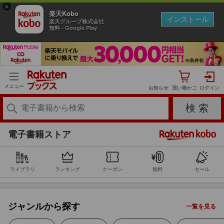
×
楽天Kobo
インストール
楽天グループ株式会社
無料 - Google Play
コミック
メニュー
お知らせ
小説・エッセイ
ビジネス
電子書籍ストア
BL・TL
ライブラリ
ランキング
クーポン
無料
セール
ライトノベル
ジャンルから探す
一覧を見る
ミステリー・サスペンス