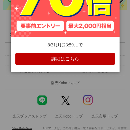
人文・思想
旅行・アウトドア
ライブラリ
ランキング
クーポン
無料
セール
ホビー・スポーツ
楽天Kobo 初めての方へ
メルマガ設定
エンタメ
読書アプリ
電子書籍リーダー
領収書を発行する
ご意見・ご要望
科学・医学
楽天Kobo ヘルプ
絵本・児童書
洋書
楽天ブックストップ
楽天Koboトップ
楽天市場トップ
ABJマークは、この電子書店・電子書籍配信サービスが、著作権