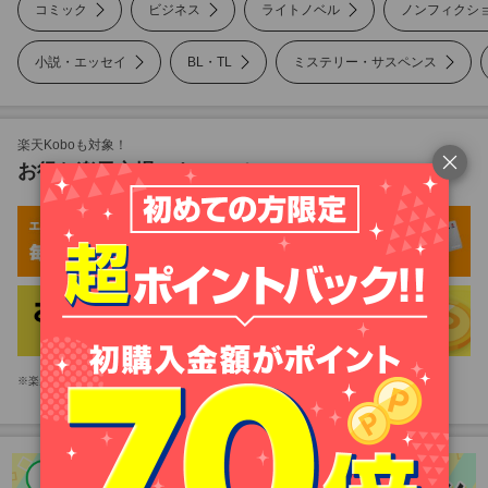
コミック
ビジネス
ライトノベル
ノンフィクシ
小説・エッセイ
BL・TL
ミステリー・サスペンス
ノンフィクション
美容・暮らし
楽天Koboも対象！
お得な楽天市場のキャンペーン
雑誌
写真集
PC・システム
楽天市場アプリをお持ちのお客様は、楽天市場アプリが起動します。
語学・資格