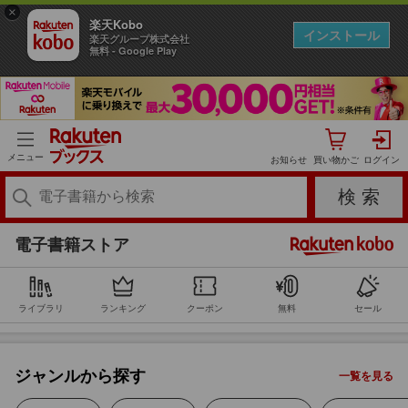
×
楽天Kobo
インストール
楽天グループ株式会社
無料 - Google Play
コミック
メニュー
お知らせ
小説・エッセイ
ビジネス
電子書籍ストア
BL・TL
ライブラリ
ランキング
クーポン
無料
セール
ライトノベル
ジャンルから探す
一覧を見る
ミステリー・サスペンス