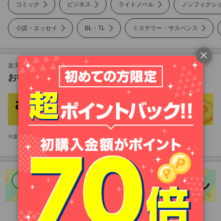
コミック
ビジネス
ライトノベル
ノンフィクシ
小説・エッセイ
BL・TL
ミステリー・サスペンス
ノンフィクション
美容・暮らし
楽天Koboも対象！
お得な楽天市場のキャンペーン
雑誌
写真集
楽天市場アプリをお持ちのお客様は、楽天市場アプリが起動します。
PC・システム
語学・資格