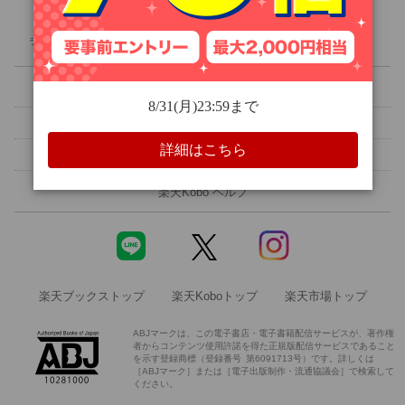
人文・思想
ライブラリ
ランキング
クーポン
無料
セール
旅行・アウトドア
楽天Kobo 初めての方へ
メルマガ設定
ホビー・スポーツ
読書アプリ
電子書籍リーダー
領収書を発行する
ご意見・ご要望
エンタメ
楽天Kobo ヘルプ
科学・医学
楽天ブックストップ
楽天Koboトップ
楽天市場トップ
絵本・児童書
ABJマークは、この電子書店・電子書籍配信サービスが、著作権
者からコンテンツ使用許諾を得た正規版配信サービスであること
洋書
を示す登録商標（登録番号 第6091713号）です。詳しくは
［ABJマーク］または［電子出版制作・流通協議会］で検索して
ください。