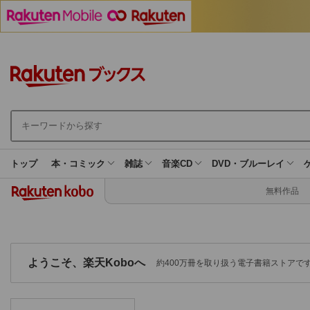
トップ
本・コミック
雑誌
音楽CD
DVD・ブルーレイ
サ
ブ
無料作品
カ
テ
ゴ
リ
ー
ようこそ、楽天Koboへ
約400万冊を取り扱う電子書籍ストアで