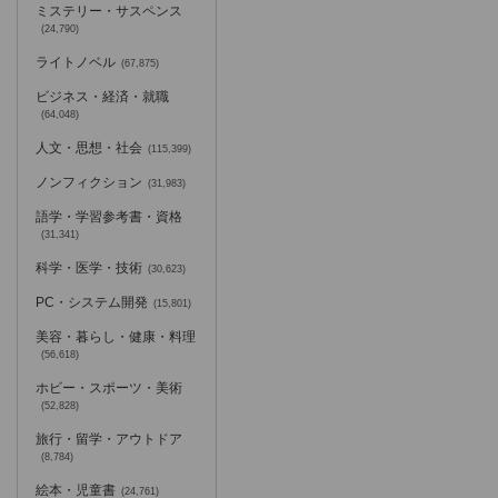
ミステリー・サスペンス
(24,790)
ライトノベル
(67,875)
ビジネス・経済・就職
(64,048)
人文・思想・社会
(115,399)
ノンフィクション
(31,983)
語学・学習参考書・資格
(31,341)
科学・医学・技術
(30,623)
PC・システム開発
(15,801)
美容・暮らし・健康・料理
(56,618)
ホビー・スポーツ・美術
(52,828)
旅行・留学・アウトドア
(8,784)
絵本・児童書
(24,761)