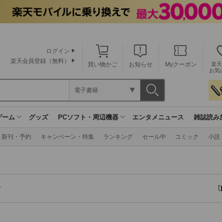
ログイン
楽天会員登録（無料）
買い物かご
お知らせ
Myクーポン
楽天
お気
電子書籍
ゲーム
グッズ
PCソフト・周辺機器
エンタメニュース
雑誌読み
新刊・予約
キャンペーン・特集
ランキング
セール中
コミック
小説
す