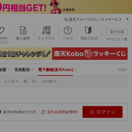
楽天グループのエンタメサービス
電子書籍
楽天市場
楽天Kobo
Kobo
購入履歴
ライブラリ
ヘルプ
初めての方
サービス一覧
本/ゲーム/CD/DVD
に入り
楽天ブックス
雑誌読み放題
楽天マガジン
放題
音楽配信
電子書籍(楽天Kobo)
R18+
音楽配信
楽天ミュージック
ビジネス
BL・TL
その他
動画配信
楽天TV
動画配信ガイド
Rakuten PLAY
ログイン
楽天Kobo初めての方
楽天会員登録(無料)
無料テレビ
Rチャンネル
チケット