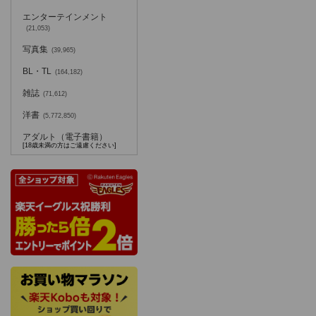
エンターテインメント
(21,053)
写真集
(39,965)
BL・TL
(164,182)
雑誌
(71,612)
洋書
(5,772,850)
アダルト（電子書籍）
[18歳未満の方はご遠慮ください]