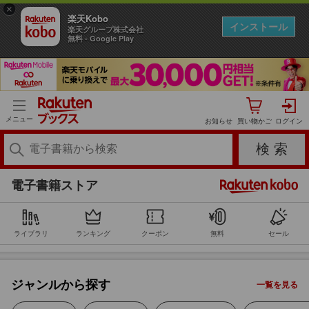
×
楽天Kobo
インストール
楽天グループ株式会社
無料 - Google Play
コミック
メニュー
お知らせ
小説・エッセイ
ビジネス
電子書籍ストア
BL・TL
ライブラリ
ランキング
クーポン
無料
セール
ライトノベル
ジャンルから探す
一覧を見る
ミステリー・サスペンス