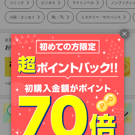
コミック
ビジネス
ライトノベル
ノンフィクシ
小説・エッセイ
BL・TL
ミステリー・サスペンス
ノンフィクション
美容・暮らし
楽天Koboも対象！
お得な楽天市場のキャンペーン
雑誌
写真集
楽天市場アプリをお持ちのお客様は、楽天市場アプリが起動します。
PC・システム
語学・資格