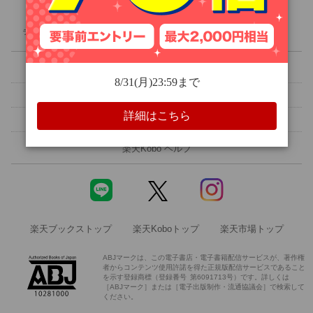
人文・思想
ライブラリ
ランキング
クーポン
無料
セール
旅行・アウトドア
楽天Kobo 初めての方へ
メルマガ設定
ホビー・スポーツ
読書アプリ
電子書籍リーダー
領収書を発行する
ご意見・ご要望
エンタメ
楽天Kobo ヘルプ
科学・医学
楽天ブックストップ
楽天Koboトップ
楽天市場トップ
絵本・児童書
ABJマークは、この電子書店・電子書籍配信サービスが、著作権
者からコンテンツ使用許諾を得た正規版配信サービスであること
洋書
を示す登録商標（登録番号 第6091713号）です。詳しくは
［ABJマーク］または［電子出版制作・流通協議会］で検索して
ください。